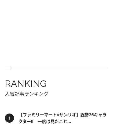
RANKING
人気記事ランキング
【ファミリーマート×サンリオ】総勢26キャラ
クター!! 一度は見たこと...