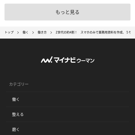
もっと見る
トップ
働く
働き方
Z世代の約4割！ スマホのみで業務用資料を作成、うち2
カテゴリー
働く
整える
磨く