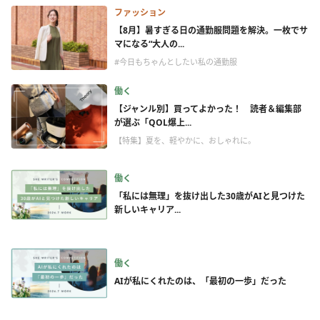
ファッション
【8月】暑すぎる日の通勤服問題を解決。一枚でサ
マになる“大人の...
#今日もちゃんとしたい私の通勤服
働く
【ジャンル別】買ってよかった！ 読者＆編集部
が選ぶ「QOL爆上...
【特集】夏を、軽やかに、おしゃれに。
働く
「私には無理」を抜け出した30歳がAIと見つけた
新しいキャリア...
働く
AIが私にくれたのは、「最初の一歩」だった