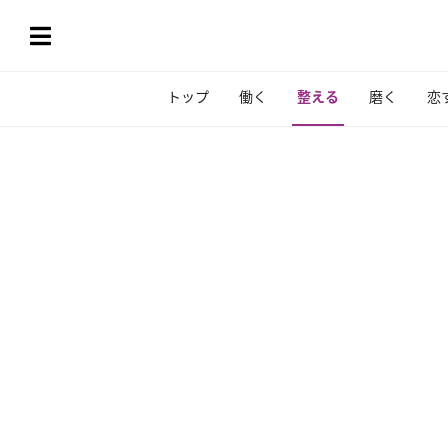
トップ
働く
整える
磨く
恋