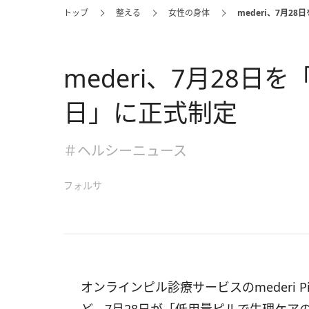
トップ
整える
女性の身体
mederi、7月
mederi、7月28
日」に正式制定
＃ヘルシーニュース
フォルサ
オンラインピル診療サービスのmederi P