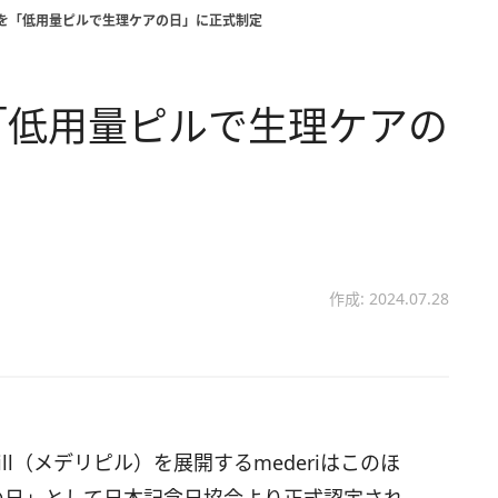
28日を「低用量ピルで生理ケアの日」に正式制定
日を「低用量ピルで生理ケアの
作成: 2024.07.28
ill（メデリピル）を展開するmederiはこのほ