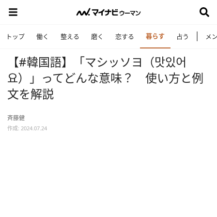
暮らす
トップ
働く
整える
磨く
恋する
占う
メ
【#韓国語】「マシッソヨ（맛있어
요）」ってどんな意味？ 使い方と例
文を解説
斉藤健
作成: 2024.07.24