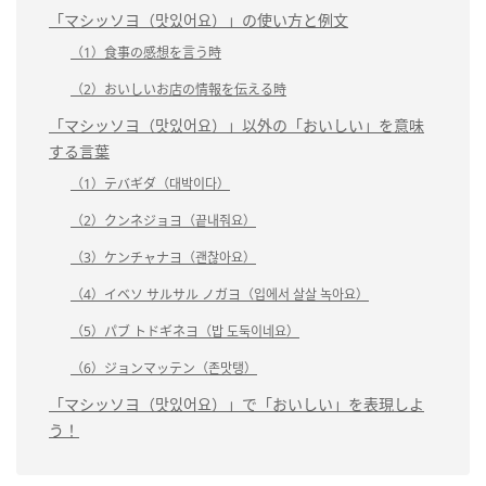
「マシッソヨ（맛있어요）」の使い方と例文
（1）食事の感想を言う時
（2）おいしいお店の情報を伝える時
「マシッソヨ（맛있어요）」以外の「おいしい」を意味
する言葉
（1）テバギダ（대박이다）
（2）クンネジョヨ（끝내줘요）
（3）ケンチャナヨ（괜찮아요）
（4）イベソ サルサル ノガヨ（입에서 살살 녹아요）
（5）パブ トドギネヨ（밥 도둑이네요）
（6）ジョンマッテン（존맛탱）
「マシッソヨ（맛있어요）」で「おいしい」を表現しよ
う！