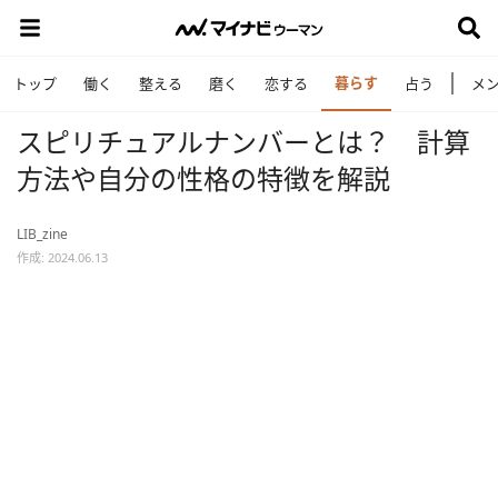
暮らす
トップ
働く
整える
磨く
恋する
占う
メ
スピリチュアルナンバーとは？ 計算
方法や自分の性格の特徴を解説
LIB_zine
作成: 2024.06.13