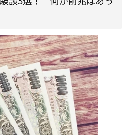
験談3選！ 何か前兆はあっ