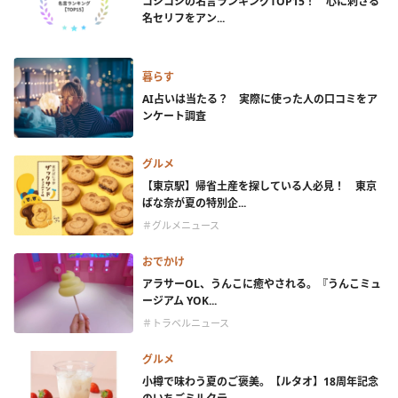
コジコジの名言ランキングTOP15！ 心に刺さる
名セリフをアン...
暮らす
AI占いは当たる？ 実際に使った人の口コミをア
ンケート調査
グルメ
【東京駅】帰省土産を探している人必見！ 東京
ばな奈が夏の特別企...
＃グルメニュース
おでかけ
アラサーOL、うんこに癒やされる。『うんこミュ
ージアム YOK...
＃トラベルニュース
グルメ
小樽で味わう夏のご褒美。【ルタオ】18周年記念