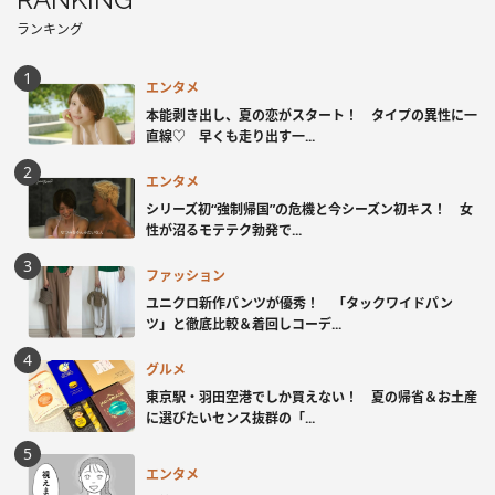
ランキング
エンタメ
本能剥き出し、夏の恋がスタート！ タイプの異性に一
直線♡ 早くも走り出す一...
エンタメ
シリーズ初“強制帰国”の危機と今シーズン初キス！ 女
性が沼るモテテク勃発で...
ファッション
ユニクロ新作パンツが優秀！ 「タックワイドパン
ツ」と徹底比較＆着回しコーデ...
グルメ
東京駅・羽田空港でしか買えない！ 夏の帰省＆お土産
に選びたいセンス抜群の「...
エンタメ