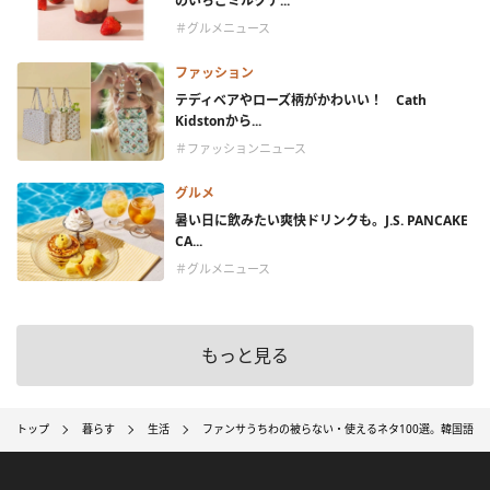
のいちごミルクテ...
＃グルメニュース
ファッション
テディベアやローズ柄がかわいい！ Cath
Kidstonから...
＃ファッションニュース
グルメ
暑い日に飲みたい爽快ドリンクも。J.S. PANCAKE
CA...
＃グルメニュース
もっと見る
トップ
暮らす
生活
ファンサうちわの被らない・使えるネタ100選。韓国語や