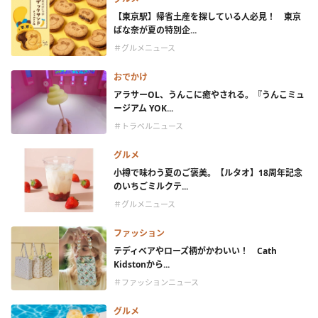
【東京駅】帰省土産を探している人必見！ 東京
ばな奈が夏の特別企...
＃グルメニュース
おでかけ
アラサーOL、うんこに癒やされる。『うんこミュ
ージアム YOK...
＃トラベルニュース
グルメ
小樽で味わう夏のご褒美。【ルタオ】18周年記念
のいちごミルクテ...
＃グルメニュース
ファッション
テディベアやローズ柄がかわいい！ Cath
Kidstonから...
＃ファッションニュース
グルメ