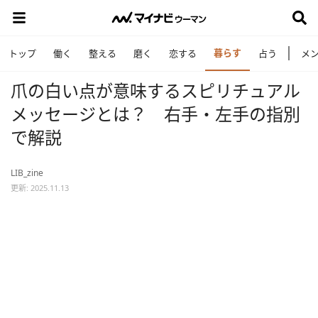
暮らす
トップ
働く
整える
磨く
恋する
占う
メ
爪の白い点が意味するスピリチュアル
メッセージとは？ 右手・左手の指別
で解説
LIB_zine
更新: 2025.11.13