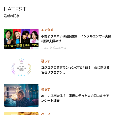
LATEST
最新の記事
エンタメ
不倫よりヤバい問題発生!? インフルエンサー夫婦
×医師夫婦のブ...
＃エンタメニュース
暮らす
コジコジの名言ランキングTOP15！ 心に刺さる
名セリフをアン...
暮らす
AI占いは当たる？ 実際に使った人の口コミをア
ンケート調査
グルメ