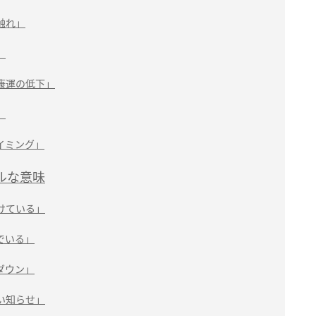
触れ」
」
康運の低下」
」
イミング」
ルな意味
けている」
でいる」
ダウン」
い知らせ」