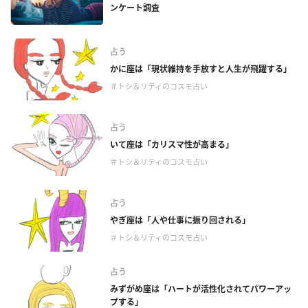
ンケート調査
占う
かに座は「現状維持を手放すと人生が飛躍する」
＃トシ＆リティのコスモ占い
占う
いて座は「カリスマ性が高まる」
＃トシ＆リティのコスモ占い
占う
やぎ座は「人や仕事に振り回される」
＃トシ＆リティのコスモ占い
占う
みずがめ座は「ハートが活性化されてパワーアッ
プする」