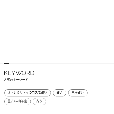
KEYWORD
人気のキーワード
＃トシ＆リティのコスモ占い
占い
星座占い
星占い-山羊座
占う