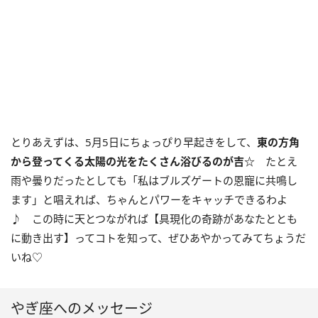
とりあえずは、
5
月
5
日にちょっぴり早起きをして、
東の方角
から登ってくる太陽の光をたくさん浴びるのが吉
☆
たとえ
雨や曇りだったとしても「私はブルズゲートの恩寵に共鳴し
ます」と唱えれば、ちゃんとパワーをキャッチできるわよ
♪ この時に天とつながれば【具現化の奇跡があなたととも
に動き出す】ってコトを知って、ぜひあやかってみてちょうだ
いね♡
やぎ座へのメッセージ