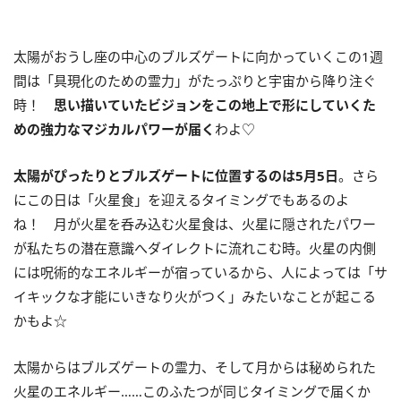
太陽がおうし座の中心のブルズゲートに向かっていくこの
1
週
間は「具現化のための霊力」がたっぷりと宇宙から降り注ぐ
時！
思い描いていたビジョンをこの地上で形にしていくた
めの強力なマジカルパワーが届く
わよ♡
太陽がぴったりとブルズゲートに位置するのは
5
月
5
日
。さら
にこの日は「火星食」を迎えるタイミングでもあるのよ
ね！ 月が火星を呑み込む火星食は、火星に隠されたパワー
が私たちの潜在意識へダイレクトに流れこむ時。火星の内側
には呪術的なエネルギーが宿っているから、人によっては「サ
イキックな才能にいきなり火がつく」みたいなことが起こる
かもよ☆
太陽からはブルズゲートの霊力、そして月からは秘められた
火星のエネルギー……このふたつが同じタイミングで届くか