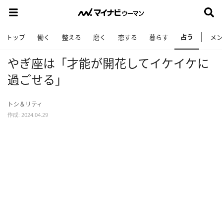
占う
トップ
働く
整える
磨く
恋する
暮らす
メ
やぎ座は「才能が開花してイケイケに
過ごせる」
トシ＆リティ
作成: 2024.04.29