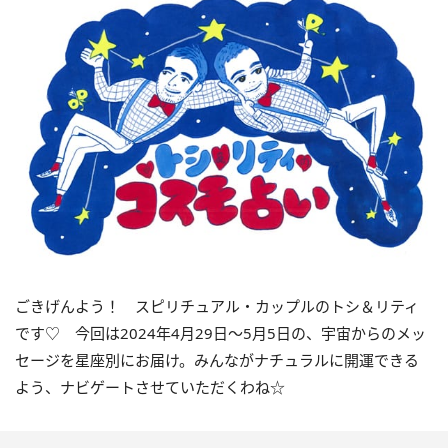
ごきげんよう！ スピリチュアル・カップルのトシ＆リティ
です♡ 今回は
2024
年4月
29
日〜
5
月
5
日の、宇宙からのメッ
セージを星座別にお届け。みんながナチュラルに開運できる
よう、ナビゲートさせていただくわね☆