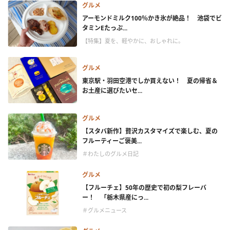
グルメ
アーモンドミルク100％かき氷が絶品！ 池袋でビ
タミンEたっぷ...
【特集】夏を、軽やかに、おしゃれに。
グルメ
東京駅・羽田空港でしか買えない！ 夏の帰省＆
お土産に選びたいセ...
グルメ
【スタバ新作】贅沢カスタマイズで楽しむ、夏の
フルーティーご褒美...
＃わたしのグルメ日記
グルメ
【フルーチェ】50年の歴史で初の梨フレーバ
ー！ 「栃木県産にっ...
＃グルメニュース