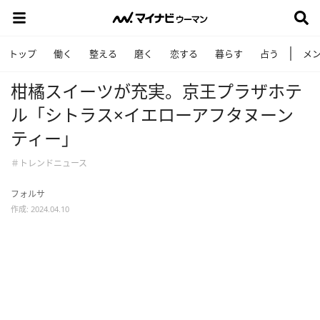
トップ
働く
整える
磨く
恋する
暮らす
占う
メ
柑橘スイーツが充実。京王プラザホテ
ル「シトラス×イエローアフタヌーン
ティー」
＃トレンドニュース
フォルサ
作成: 2024.04.10