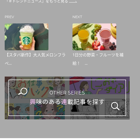
「＃トレンドニュース」をもっと見る
PREV
NEXT
【スタバ新作】大人気メロンフラ
1日分の野菜・フルーツを補
ペ...
給！ ...