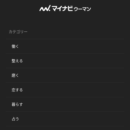
カテゴリー
働く
整える
磨く
恋する
暮らす
占う