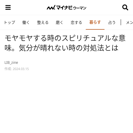
暮らす
トップ
働く
整える
磨く
恋する
占う
メ
モヤモヤする時のスピリチュアルな意
味。気分が晴れない時の対処法とは
LIB_zine
作成: 2024.03.15