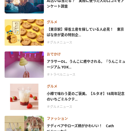
AI占いは当たる？ 実際に使った人の口コミをア
ンケート調査
グルメ
【東京駅】帰省土産を探している人必見！ 東京
ばな奈が夏の特別企...
＃グルメニュース
おでかけ
アラサーOL、うんこに癒やされる。『うんこミュ
ージアム YOK...
＃トラベルニュース
グルメ
小樽で味わう夏のご褒美。【ルタオ】18周年記念
のいちごミルクテ...
＃グルメニュース
ファッション
テディベアやローズ柄がかわいい！ Cath