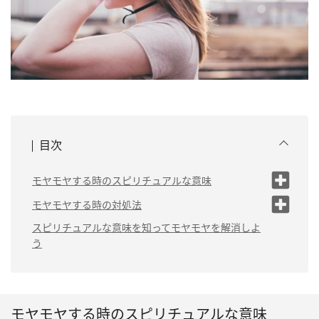
目次
モヤモヤする時のスピリチュアルな意味
（1）魂の成長のために必要な変化の前触れ
モヤモヤする時の対処法
（2）他人との波動が合わないことを知らせるサイ
（1）瞑想をする
スピリチュアルな意味を知ってモヤモヤを解消しよ
ン
う
（2）思いつくことをノートに書き出し
（3）今後の人生について考える時期だというメッ
てみる
セージ
（3）休息をとる
（4）心身共に疲れているサイン
（4）思いっきり泣く
モヤモヤする時のスピリチュアルな意味