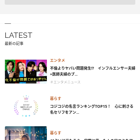
LATEST
最新の記事
エンタメ
不倫よりヤバい問題発生!? インフルエンサー夫婦
×医師夫婦のブ...
＃エンタメニュース
暮らす
コジコジの名言ランキングTOP15！ 心に刺さる
名セリフをアン...
暮らす