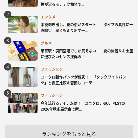
性が沼るモテテク勃発で...
エンタメ
本能剥き出し、夏の恋がスタート！ タイプの異性に一
直線♡ 早くも走り出す一...
グルメ
東京駅・羽田空港でしか買えない！ 夏の帰省＆お土産
に選びたいセンス抜群の「...
ファッション
ユニクロ新作パンツが優秀！ 「タックワイドパン
ツ」と徹底比較＆着回しコーデ...
ファッション
今年流行るアイテムは？ ユニクロ、GU、PLSTの
2026年秋冬展示会で新...
ランキングをもっと見る