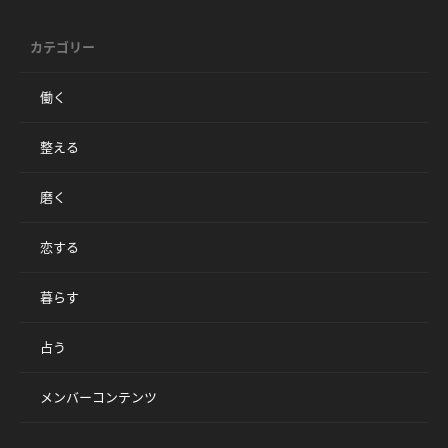
カテゴリー
働く
整える
磨く
恋する
暮らす
占う
メンバーコンテンツ