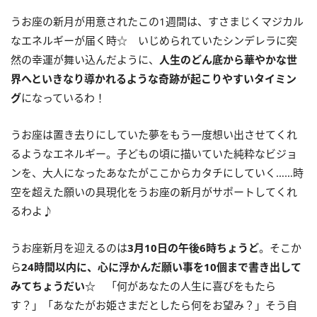
うお座の新月が用意されたこの
1
週間は、すさまじくマジカル
なエネルギーが届く時☆ いじめられていたシンデレラに突
然の幸運が舞い込んだように、
人生のどん底から華やかな世
界へといきなり導かれるような奇跡が起こりやすいタイミン
グ
になっているわ！
うお座は置き去りにしていた夢をもう一度想い出させてくれ
るようなエネルギー。子どもの頃に描いていた純粋なビジョ
ンを、大人になったあなたがここからカタチにしていく……時
空を超えた願いの具現化をうお座の新月がサポートしてくれ
るわよ♪
うお座新月を迎えるのは
3
月
10
日の午後
6
時ちょうど
。そこか
ら
24
時間以内に、
心に浮かんだ願い事を
10
個まで書き出して
みてちょうだい
☆
「何があなたの人生に喜びをもたら
す？」「あなたがお姫さまだとしたら何をお望み？」そう自