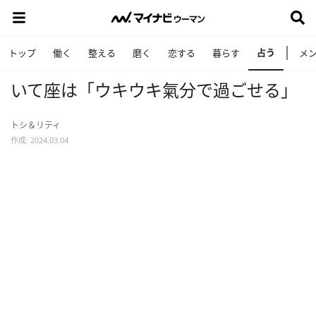
占う
トップ
働く
整える
磨く
恋する
暮らす
メ
いて座は「ウキウキ氣分で過ごせる」
トシ＆リティ
作成: 2024.03.04