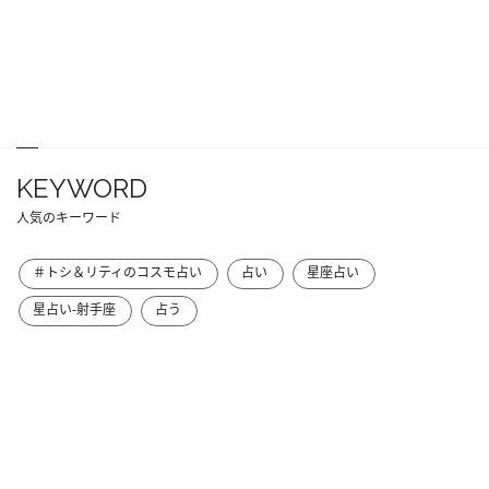
KEYWORD
人気のキーワード
＃トシ＆リティのコスモ占い
占い
星座占い
星占い-射手座
占う