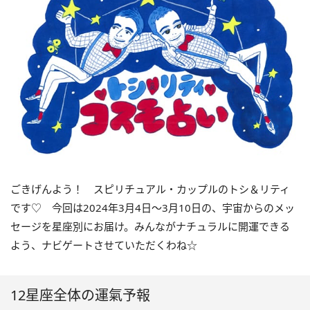
ごきげんよう！ スピリチュアル・カップルのトシ＆リティ
です♡ 今回は
2024
年3月
4
日〜
3
月
10
日の、宇宙からのメッ
セージを星座別にお届け。みんながナチュラルに開運できる
よう、ナビゲートさせていただくわね☆
12星座全体の運氣予報