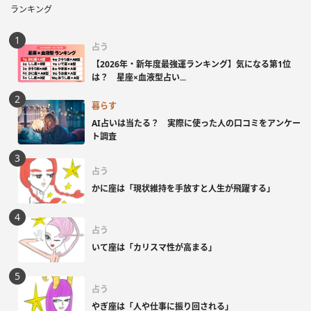
ランキング
占う
【2026年・新年度最強運ランキング】気になる第1位
は？ 星座×血液型占い...
暮らす
AI占いは当たる？ 実際に使った人の口コミをアンケー
ト調査
占う
かに座は「現状維持を手放すと人生が飛躍する」
占う
いて座は「カリスマ性が高まる」
占う
やぎ座は「人や仕事に振り回される」