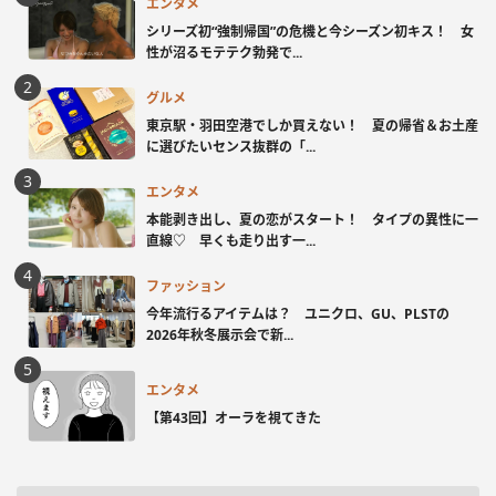
エンタメ
シリーズ初“強制帰国”の危機と今シーズン初キス！ 女
性が沼るモテテク勃発で...
グルメ
東京駅・羽田空港でしか買えない！ 夏の帰省＆お土産
に選びたいセンス抜群の「...
エンタメ
本能剥き出し、夏の恋がスタート！ タイプの異性に一
直線♡ 早くも走り出す一...
ファッション
今年流行るアイテムは？ ユニクロ、GU、PLSTの
2026年秋冬展示会で新...
エンタメ
【第43回】オーラを視てきた