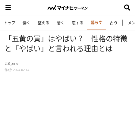
暮らす
トップ
働く
整える
磨く
恋する
占う
メ
「五黄の寅」はやばい？ 性格の特徴
と「やばい」と言われる理由とは
LIB_zine
作成: 2024.02.14