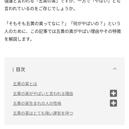
強運と言われる「五黄の寅」ですが、一方で「やばい」とも
言われているのをご存じでしょうか。
「そもそも五黄の寅ってなに？」「何がやばいの？」という
人のために、この記事では五黄の寅がやばい理由やその特徴
を解説します。
目次
五黄の寅とは
五黄の寅がやばいと言われる理由
（1）最強の運勢を持っている
五黄の寅生まれの人の性格
（2）「結婚できない」と言われる迷信
（1）気が強い
五黄の寅はとても強い運気を持つ
がある
（2）行動力がある
（3）変化と苦労が多い