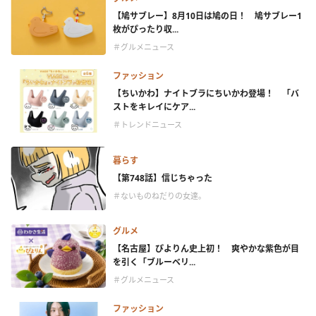
【鳩サブレー】8月10日は鳩の日！ 鳩サブレー1
枚がぴったり収...
＃グルメニュース
ファッション
【ちいかわ】ナイトブラにちいかわ登場！ 「バ
ストをキレイにケア...
＃トレンドニュース
暮らす
【第748話】信じちゃった
＃ないものねだりの女達。
グルメ
【名古屋】ぴよりん史上初！ 爽やかな紫色が目
を引く「ブルーベリ...
＃グルメニュース
ファッション