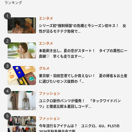
ランキング
エンタメ
シリーズ初“強制帰国”の危機と今シーズン初キス！ 女
性が沼るモテテク勃発で...
エンタメ
本能剥き出し、夏の恋がスタート！ タイプの異性に一
直線♡ 早くも走り出す一...
グルメ
東京駅・羽田空港でしか買えない！ 夏の帰省＆お土産
に選びたいセンス抜群の「...
ファッション
ユニクロ新作パンツが優秀！ 「タックワイドパン
ツ」と徹底比較＆着回しコーデ...
ファッション
今年流行るアイテムは？ ユニクロ、GU、PLSTの
2026年秋冬展示会で新...