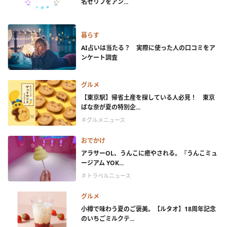
名セリフをアン...
暮らす
AI占いは当たる？ 実際に使った人の口コミをア
ンケート調査
グルメ
【東京駅】帰省土産を探している人必見！ 東京
ばな奈が夏の特別企...
＃グルメニュース
おでかけ
アラサーOL、うんこに癒やされる。『うんこミュ
ージアム YOK...
＃トラベルニュース
グルメ
小樽で味わう夏のご褒美。【ルタオ】18周年記念
のいちごミルクテ...