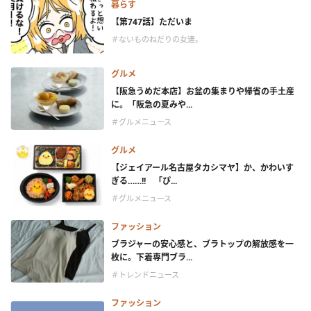
暮らす
【第747話】ただいま
＃ないものねだりの女達。
グルメ
【阪急うめだ本店】お盆の集まりや帰省の手土産
に。「阪急の夏みや...
＃グルメニュース
グルメ
【ジェイアール名古屋タカシマヤ】か、かわいす
ぎる……!! 「ぴ...
＃グルメニュース
ファッション
ブラジャーの安心感と、ブラトップの解放感を一
枚に。下着専門ブラ...
＃トレンドニュース
ファッション