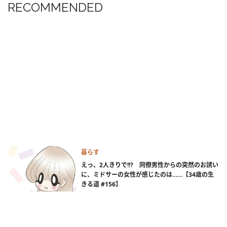
RECOMMENDED
暮らす
えっ、2人きりで!!? 同僚男性からの突然のお誘い
に、ミドサーの女性が感じたのは……【34歳の生
きる道 #156】