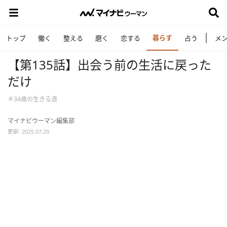
暮らす
トップ
働く
整える
磨く
恋する
占う
メ
【第135話】出会う前の生活に戻った
だけ
＃34歳の生きる道
マイナビウーマン編集部
更新: 2025.07.29