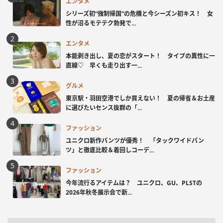
エンタメ
シリーズ初“強制帰国”の危機と今シーズン初キス！ 女
性が沼るモテテク勃発で...
エンタメ
本能剥き出し、夏の恋がスタート！ タイプの異性に一
直線♡ 早くも走り出す一...
グルメ
東京駅・羽田空港でしか買えない！ 夏の帰省＆お土産
に選びたいセンス抜群の「...
ファッション
ユニクロ新作パンツが優秀！ 「タックワイドパン
ツ」と徹底比較＆着回しコーデ...
ファッション
今年流行るアイテムは？ ユニクロ、GU、PLSTの
2026年秋冬展示会で新...