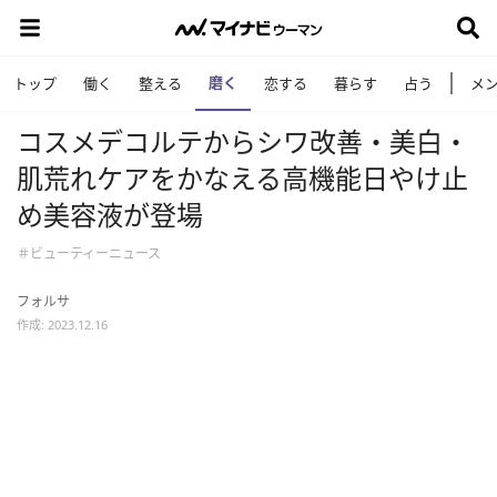
磨く
トップ
働く
整える
恋する
暮らす
占う
メ
コスメデコルテからシワ改善・美白・
肌荒れケアをかなえる高機能日やけ止
め美容液が登場
＃ビューティーニュース
フォルサ
作成: 2023.12.16