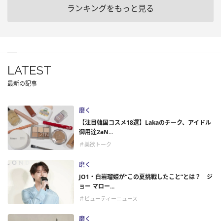
ランキングをもっと見る
LATEST
最新の記事
磨く
【注目韓国コスメ18選】Lakaのチーク、アイドル
御用達2aN...
＃美欲トーク
磨く
JO1・白岩瑠姫が“この夏挑戦したこと”とは？ ジ
ョー マロー...
＃ビューティーニュース
磨く