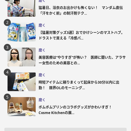
磨く
猛暑日、浴衣のお出かけも怖くない！ マンダム直伝
「汗をかく前」の制汗剤テク...
磨く
【猛暑対策グッズ3選】おでかけシーンのマストハブ。
ドラストで買える「冷感パ...
磨く
美容医療は“やりすぎ”が怖い？ 医師に聞いた、アラサ
ー女性のための美容との...
磨く
時短アイテムに頼りまくって起床から30分以内に出
勤！ 限界OLのモーニング...
磨く
ポムポムプリンのコラボグッズがかわいすぎ！
Cosme Kitchenの展...