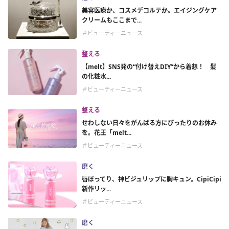
美容医療か、コスメデコルテか。エイジングケア
クリームもここまで...
＃ビューティーニュース
整える
【melt】SNS発の“付け替えDIY”から着想！ 髪
の化粧水...
＃ビューティーニュース
整える
せわしない日々をがんばる方にぴったりのお休み
を。花王「melt...
＃ビューティーニュース
磨く
唇ぽってり、神ビジュリップに胸キュン。CipiCipi
新作リッ...
＃ビューティーニュース
磨く