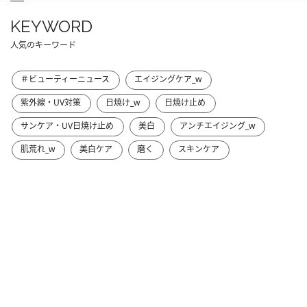
KEYWORD
人気のキーワード
＃ビューティーニュース
エイジングケア_w
紫外線・UV対策
日焼け_w
日焼け止め
サンケア・UV日焼け止め
美白
アンチエイジング_w
肌荒れ_w
美白ケア
磨く
スキンケア