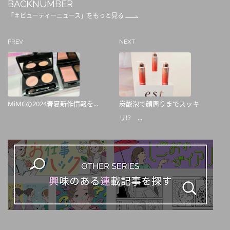
BACKNUMBER
「＃ビューティーニュース」をもっと見る
PREV
NEXT
MiMCの2024春夏新作情報を...
炭酸泡で顔周りまでスッキ
リ!? ...