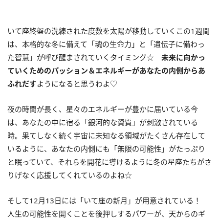
いて座終盤の洗練された度数を太陽が移動していくこの
1
週間
は、本格的な冬に備えて「魂の生命力」と「遺伝子に備わっ
た智慧」が呼び醒まされていくタイミング☆
未来に向かっ
ていくためのパッション＆エネルギーがあなたの内側からあ
ふれだす
ようになると思うわよ♡
夜の時間が長く、星々のエネルギーが豊かに届いている今
は、あなたの中に宿る「銀河的な資質」が刺激されている
時。果てしなく続く宇宙に未知なる領域がたくさん存在して
いるように、あなたの内側にも「無限の可能性」がたっぷり
と眠っていて、それらを開花に導けるように冬の星座たちがさ
りげなく応援してくれているのよね☆
そして
12
月
13
日には「いて座の新月」が用意されている！
人生の可能性を開くことを後押しするパワーが、天からのギ