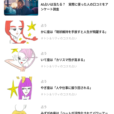
AI占いは当たる？ 実際に使った人の口コミをア
ンケート調査
占う
かに座は「現状維持を手放すと人生が飛躍する」
＃トシ＆リティのコスモ占い
占う
いて座は「カリスマ性が高まる」
＃トシ＆リティのコスモ占い
占う
やぎ座は「人や仕事に振り回される」
＃トシ＆リティのコスモ占い
占う
みずがめ座は「ハートが活性化されてパワーアッ