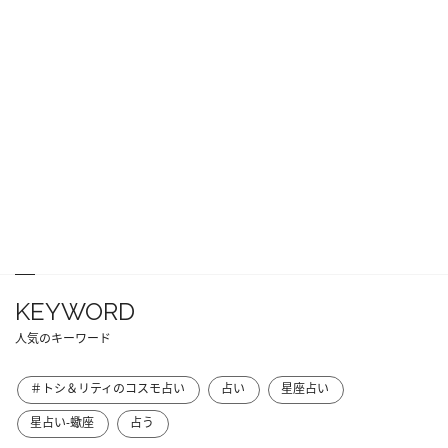
KEYWORD
人気のキーワード
＃トシ＆リティのコスモ占い
占い
星座占い
星占い-蠍座
占う