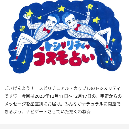
ごきげんよう！ スピリチュアル・カップルのトシ＆リティ
です♡ 今回は
2023
年12月
11
日〜
12
月
17
日の、宇宙からの
メッセージを星座別にお届け。みんながナチュラルに開運で
きるよう、ナビゲートさせていただくわね☆