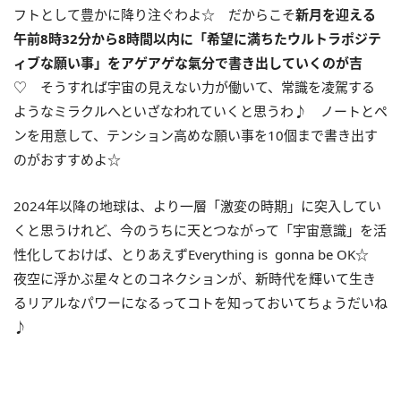
フトとして豊かに降り注ぐわよ☆ だからこそ
新月を迎える
午前
8
時
32
分から
8
時間以内に「希望に満ちたウルトラポジテ
ィブな願い事」をアゲアゲな氣分で書き出していくのが吉
♡ そうすれば宇宙の見えない力が働いて、常識を凌駕する
ようなミラクルへといざなわれていくと思うわ♪ ノートとペ
ンを用意して、テンション高めな願い事を
10
個まで書き出す
のがおすすめよ☆
2024年以降の地球は、より一層「激変の時期」に突入してい
くと思うけれど、今のうちに天とつながって「宇宙意識」を活
性化しておけば、とりあえずEverything is gonna be OK☆
夜空に浮かぶ星々とのコネクションが、新時代を輝いて生き
るリアルなパワーになるってコトを知っておいてちょうだいね
♪