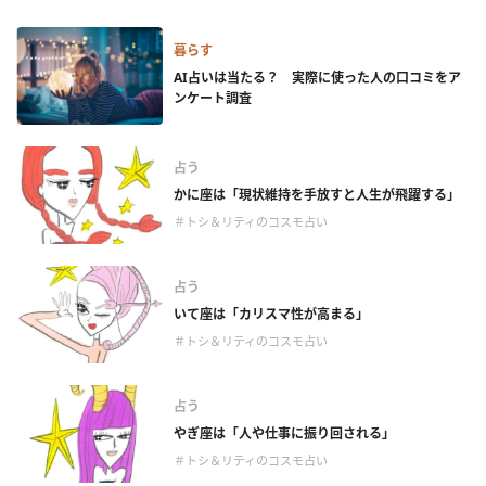
暮らす
AI占いは当たる？ 実際に使った人の口コミをア
ンケート調査
占う
かに座は「現状維持を手放すと人生が飛躍する」
＃トシ＆リティのコスモ占い
占う
いて座は「カリスマ性が高まる」
＃トシ＆リティのコスモ占い
占う
やぎ座は「人や仕事に振り回される」
＃トシ＆リティのコスモ占い