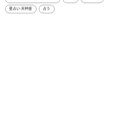
星占い-天秤座
占う