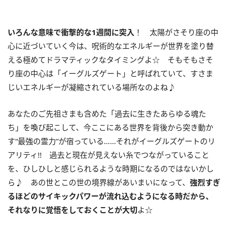
いろんな意味で衝撃的な
1
週間に突入
！ 太陽がさそり座の中
心に近づいていく今は、呪術的なエネルギーが世界を塗り替
える極めてドラマティックなタイミングよ☆ そもそもさそ
り座の中心は「イーグルズゲート」と呼ばれていて、すさま
じいエネルギーが凝縮されている場所なのよね♪
あなたのご先祖さまも含めた「過去に生きたあらゆる魂た
ち」を喚び起こして、今ここにある世界を背後から突き動か
す“最強の霊力”が宿っている……それがイーグルズゲートのリ
アリティ
!!
過去と現在が見えない糸でつながっていること
を、ひしひしと感じられるような時期になるのではないかし
ら♪ あの世とこの世の境界線があいまいになって、
強烈すぎ
るほどのサイキックパワーが流れ込むようになる時だから、
それなりに覚悟をしておくことが大切
よ☆