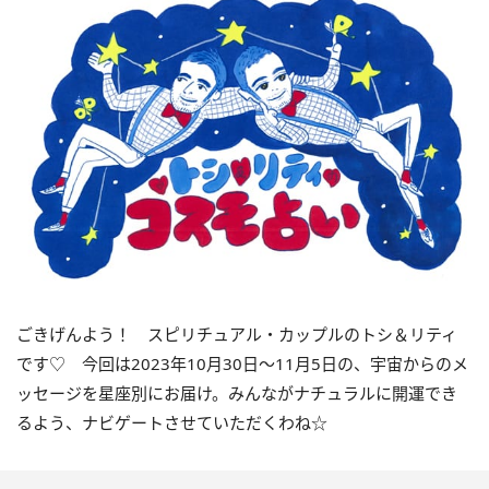
ごきげんよう！ スピリチュアル・カップルのトシ＆リティ
です♡ 今回は
2023
年10月
30
日〜
11
月
5
日の、宇宙からのメ
ッセージを星座別にお届け。みんながナチュラルに開運でき
るよう、ナビゲートさせていただくわね☆