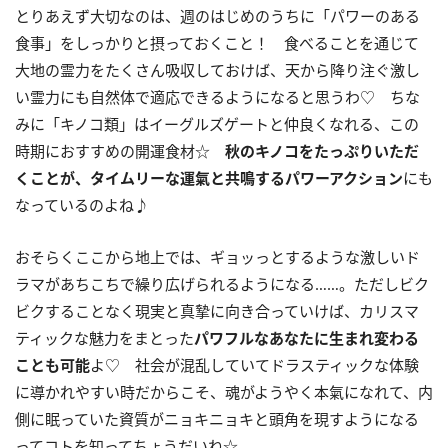
とりあえず大切なのは、週のはじめのうちに「パワーのある
食事」をしっかりと摂っておくこと！ 食べることを通じて
大地の霊力をたくさん吸収しておけば、天から降り注ぐ激し
い霊力にも自然体で適応できるようになると思うわ♡ ちな
みに「キノコ類」はイーグルズゲートと仲良くなれる、この
時期におすすめの開運食材☆
秋のキノコをたっぷり
いただ
くことが、タイムリーな運氣と共鳴するパワーアクション
にも
なっているのよね♪
おそらくここから地上では、ギョッっとするような激しいド
ラマがあちこちで繰り広げられるようになる……。ただしビク
ビクすることなく現実と真摯に向き合っていけば、カリスマ
ティックな魅力をまとった
パワフルなあなたに生まれ変わる
ことも可能
よ♡ 社会が混乱していてドラスティックな体験
に導かれやすい時だからこそ、魂がようやく本氣になれて、内
側に眠っていた資質がニョキニョキと頭角を現すようになる
ってコトを知ってちょうだいね☆