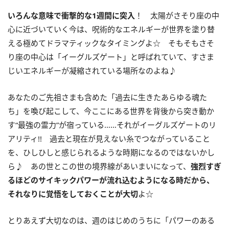
いろんな意味で衝撃的な
1
週間に突入
！ 太陽がさそり座の中
心に近づいていく今は、呪術的なエネルギーが世界を塗り替
える極めてドラマティックなタイミングよ☆ そもそもさそ
り座の中心は「イーグルズゲート」と呼ばれていて、すさま
じいエネルギーが凝縮されている場所なのよね♪
あなたのご先祖さまも含めた「過去に生きたあらゆる魂た
ち」を喚び起こして、今ここにある世界を背後から突き動か
す“最強の霊力”が宿っている……それがイーグルズゲートのリ
アリティ
!!
過去と現在が見えない糸でつながっていること
を、ひしひしと感じられるような時期になるのではないかし
ら♪ あの世とこの世の境界線があいまいになって、
強烈すぎ
るほどのサイキックパワーが流れ込むようになる時だから、
それなりに覚悟をしておくことが大切
よ☆
とりあえず大切なのは、週のはじめのうちに「パワーのある