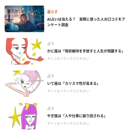
暮らす
AI占いは当たる？ 実際に使った人の口コミをア
ンケート調査
占う
かに座は「現状維持を手放すと人生が飛躍する」
＃トシ＆リティのコスモ占い
占う
いて座は「カリスマ性が高まる」
＃トシ＆リティのコスモ占い
占う
やぎ座は「人や仕事に振り回される」
＃トシ＆リティのコスモ占い