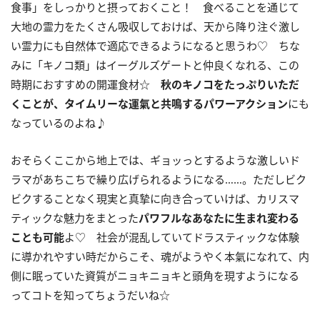
食事」をしっかりと摂っておくこと！ 食べることを通じて
大地の霊力をたくさん吸収しておけば、天から降り注ぐ激し
い霊力にも自然体で適応できるようになると思うわ♡ ちな
みに「キノコ類」はイーグルズゲートと仲良くなれる、この
時期におすすめの開運食材☆
秋のキノコをたっぷり
いただ
くことが、タイムリーな運氣と共鳴するパワーアクション
にも
なっているのよね♪
おそらくここから地上では、ギョッっとするような激しいド
ラマがあちこちで繰り広げられるようになる……。ただしビク
ビクすることなく現実と真摯に向き合っていけば、カリスマ
ティックな魅力をまとった
パワフルなあなたに生まれ変わる
ことも可能
よ♡ 社会が混乱していてドラスティックな体験
に導かれやすい時だからこそ、魂がようやく本氣になれて、内
側に眠っていた資質がニョキニョキと頭角を現すようになる
ってコトを知ってちょうだいね☆