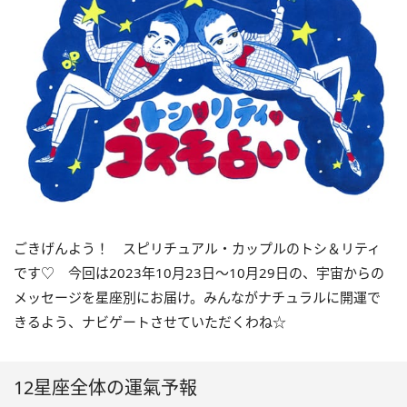
ごきげんよう！ スピリチュアル・カップルのトシ＆リティ
です♡ 今回は
2023
年10月
23
日〜
10
月
29
日の、宇宙からの
メッセージを星座別にお届け。みんながナチュラルに開運で
きるよう、ナビゲートさせていただくわね☆
12星座全体の運氣予報