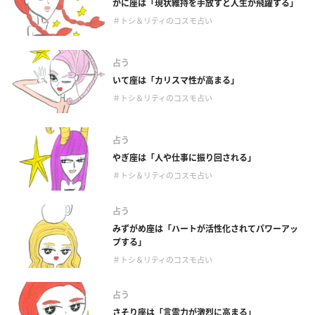
かに座は「現状維持を手放すと人生が飛躍する」
＃トシ＆リティのコスモ占い
占う
いて座は「カリスマ性が高まる」
＃トシ＆リティのコスモ占い
占う
やぎ座は「人や仕事に振り回される」
＃トシ＆リティのコスモ占い
占う
みずがめ座は「ハートが活性化されてパワーアッ
プする」
＃トシ＆リティのコスモ占い
占う
さそり座は「言霊力が激烈に高まる」