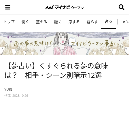
占う
トップ
働く
整える
磨く
恋する
暮らす
メ
【夢占い】くすぐられる夢の意味
は？ 相手・シーン別暗示12選
YURI
作成: 2023.10.26