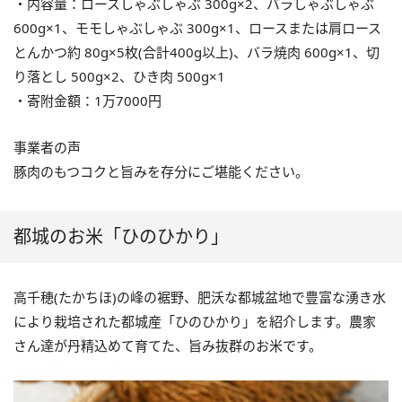
・内容量：ロースしゃぶしゃぶ 300g×2、バラしゃぶしゃぶ
600g×1、モモしゃぶしゃぶ 300g×1、ロースまたは肩ロース
とんかつ約 80g×5枚(合計400g以上)、バラ焼肉 600g×1、切
り落とし 500g×2、ひき肉 500g×1
・寄附金額：1万7000円
事業者の声
豚肉のもつコクと旨みを存分にご堪能ください。
都城のお米「ひのひかり」
高千穂(たかちほ)の峰の裾野、肥沃な都城盆地で豊富な湧き水
により栽培された都城産「ひのひかり」を紹介します。農家
さん達が丹精込めて育てた、旨み抜群のお米です。