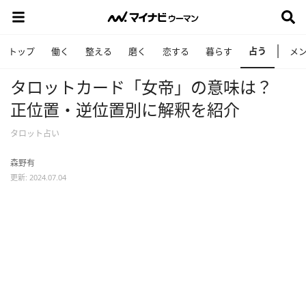
占う
トップ
働く
整える
磨く
恋する
暮らす
メ
タロットカード「女帝」の意味は？
正位置・逆位置別に解釈を紹介
タロット占い
森野有
更新: 2024.07.04