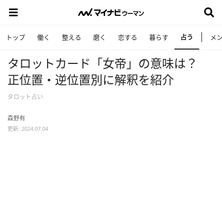
占う
トップ
働く
整える
磨く
恋する
暮らす
メ
タロットカード「女帝」の意味は？
正位置・逆位置別に解釈を紹介
タロット占い
森野有
更新: 2024.07.04