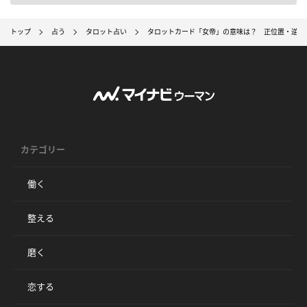
トップ
占う
タロット占い
タロットカード「女帝」の意味は？ 正位置・逆位
カテゴリー
働く
整える
磨く
恋する