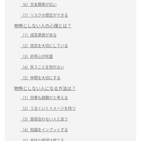
（6）交友関係が広い
（7）リスクの想定ができる
物怖じしない人の心理とは？
（1）成長意欲がある
（2）信念を大切にしている
（3）好奇心が旺盛
（4）失うことを恐れない
（5）仲間を大切にする
物怖じしない人になる方法は？
（1）何事も経験だと考える
（2）うまくいくイメージを持つ
（3）普段会わない人と会う
（4）知識をインプットする
（5）余計な欲望は捨てる