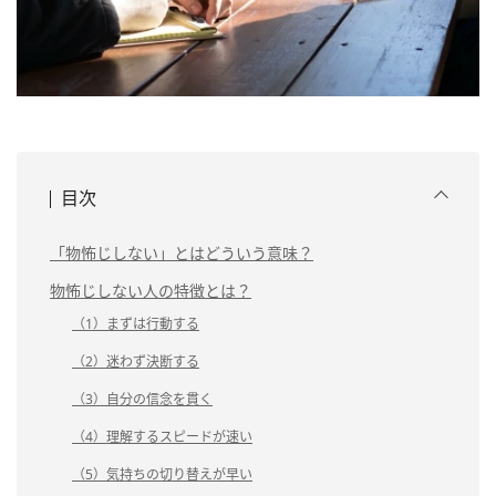
目次
「物怖じしない」とはどういう意味？
物怖じしない人の特徴とは？
（1）まずは行動する
（2）迷わず決断する
（3）自分の信念を貫く
（4）理解するスピードが速い
（5）気持ちの切り替えが早い