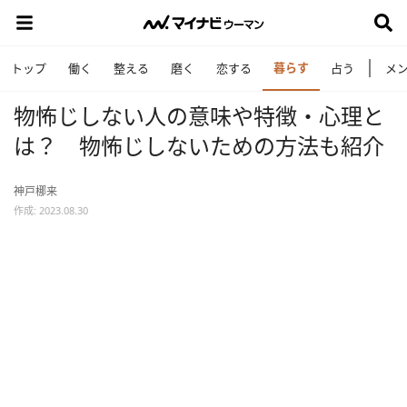
暮らす
トップ
働く
整える
磨く
恋する
占う
メ
物怖じしない人の意味や特徴・心理と
は？ 物怖じしないための方法も紹介
神戸梛来
作成: 2023.08.30