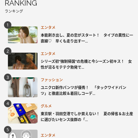
RANKING
ランキング
エンタメ
本能剥き出し、夏の恋がスタート！ タイプの異性に一
直線♡ 早くも走り出す一...
エンタメ
シリーズ初“強制帰国”の危機と今シーズン初キス！ 女
性が沼るモテテク勃発で...
ファッション
ユニクロ新作パンツが優秀！ 「タックワイドパン
ツ」と徹底比較＆着回しコーデ...
グルメ
東京駅・羽田空港でしか買えない！ 夏の帰省＆お土産
に選びたいセンス抜群の「...
エンタメ