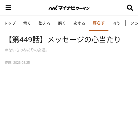
暮らす
トップ
働く
整える
磨く
恋する
占う
メ
【第449話】メッセージの心当たり
＃ないものねだりの女達。
作成: 2023.08.25