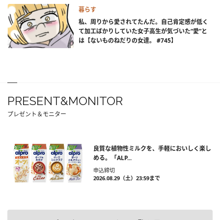
暮らす
私、周りから愛されてたんだ。自己肯定感が低く
て加工ばかりしていた女子高生が気づいた“愛”と
は【ないものねだりの女達。 #745】
PRESENT&MONITOR
プレゼント＆モニター
良質な植物性ミルクを、手軽においしく楽し
める。「ALP...
申込締切
2026.08.29（土）23:59まで