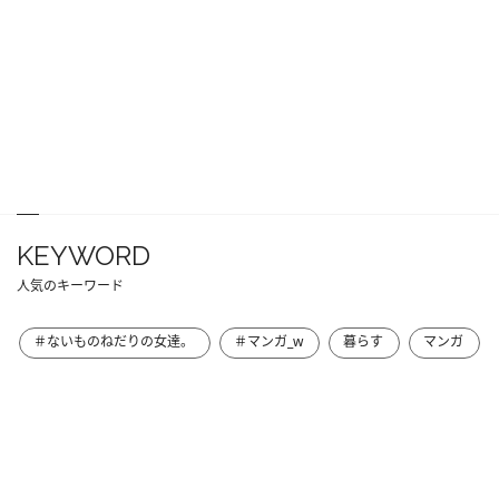
KEYWORD
人気のキーワード
＃ないものねだりの女達。
＃マンガ_w
暮らす
マンガ