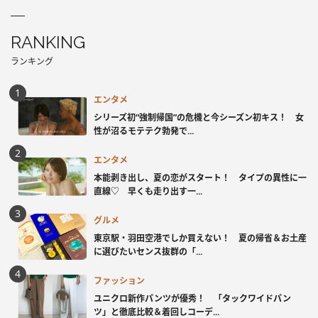
RANKING
ランキング
エンタメ
シリーズ初“強制帰国”の危機と今シーズン初キス！ 女
性が沼るモテテク勃発で...
エンタメ
本能剥き出し、夏の恋がスタート！ タイプの異性に一
直線♡ 早くも走り出す一...
グルメ
東京駅・羽田空港でしか買えない！ 夏の帰省＆お土産
に選びたいセンス抜群の「...
ファッション
ユニクロ新作パンツが優秀！ 「タックワイドパン
ツ」と徹底比較＆着回しコーデ...