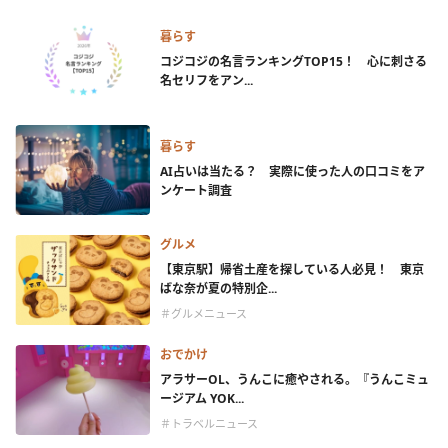
暮らす
コジコジの名言ランキングTOP15！ 心に刺さる
名セリフをアン...
暮らす
AI占いは当たる？ 実際に使った人の口コミをア
ンケート調査
グルメ
【東京駅】帰省土産を探している人必見！ 東京
ばな奈が夏の特別企...
＃グルメニュース
おでかけ
アラサーOL、うんこに癒やされる。『うんこミュ
ージアム YOK...
＃トラベルニュース