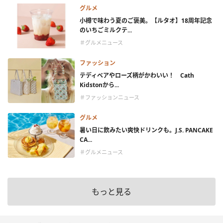
グルメ
小樽で味わう夏のご褒美。【ルタオ】18周年記念
のいちごミルクテ...
＃グルメニュース
ファッション
テディベアやローズ柄がかわいい！ Cath
Kidstonから...
＃ファッションニュース
グルメ
暑い日に飲みたい爽快ドリンクも。J.S. PANCAKE
CA...
＃グルメニュース
もっと見る