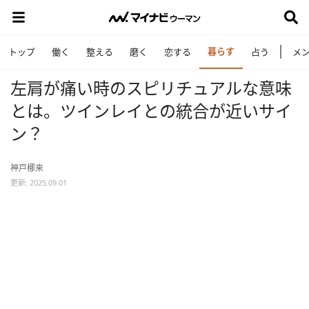
暮らす
トップ
働く
整える
磨く
恋する
占う
メ
左肩が痛い時のスピリチュアルな意味
とは。ツインレイとの統合が近いサイ
ン？
神戸梛来
更新: 2025.09.01