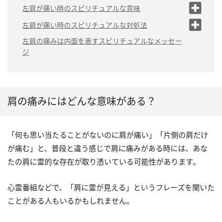
霊が取り憑きやすい人の
左肩が痛い時のスピリチュアルな意味
特徴
（1）未来に不安を感じている
左肩が痛い時のスピリチュアルな対処法
（2）ツインレイが統合へ向かって進んでいる
（1）神社などでお祓いをしても
左肩の痛みは内面を表すスピリチュアルなメッセー
サイン
らう
ジ
（2）自分と向き合う時間をつく
（3）霊が取り憑いている
る
（4）恋愛における心の葛藤
（3）塩風呂に入る
（5）プレッシャーを感じている
肩の痛みにはどんな意味がある？
「何も思い当たることがないのに肩が痛い」「片側の肩だけ
が痛む」と、普段と違う感じで肩に痛みがある時には、あな
たの肩に霊的な存在が取り憑いている可能性があります。
心霊番組などで、「肩に霊が見える」というフレーズを聞いた
ことがある人もいるかもしれません。