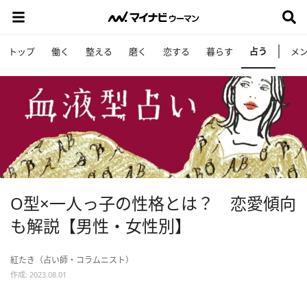
占う
トップ
働く
整える
磨く
恋する
暮らす
メ
O型×一人っ子の性格とは？ 恋愛傾向
も解説【男性・女性別】
紅たき（占い師・コラムニスト）
作成: 2023.08.01