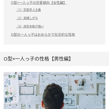
O型×一人っ子の恋愛傾向【女性編】
（1）恋愛至上主義
（2）束縛しがち
（3）母性本能が強い
O型の一人っ子はおおらかで社交的な性格
O型×一人っ子の性格【男性編】