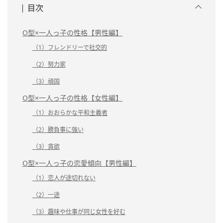
目次
O型×一人っ子の性格【男性編】
（1）フレンドリーで社交的
（2）努力家
（3）頑固
O型×一人っ子の性格【女性編】
（1）おおらかな平和主義者
（2）勝負事に強い
（3）貪欲
O型×一人っ子の恋愛傾向【男性編】
（1）恋人が途切れない
（2）一途
（3）趣味や仕事が同じ女性を好む