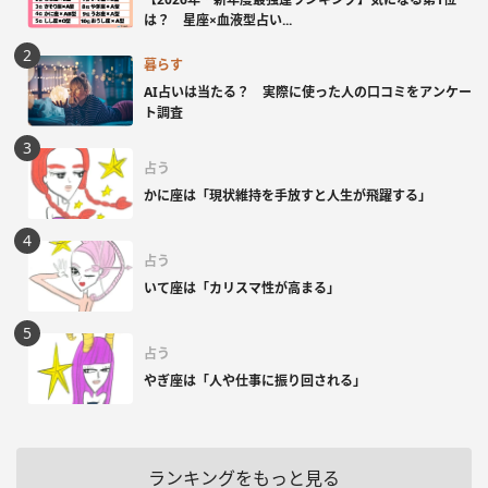
は？ 星座×血液型占い...
暮らす
AI占いは当たる？ 実際に使った人の口コミをアンケー
ト調査
占う
かに座は「現状維持を手放すと人生が飛躍する」
占う
いて座は「カリスマ性が高まる」
占う
やぎ座は「人や仕事に振り回される」
ランキングをもっと見る