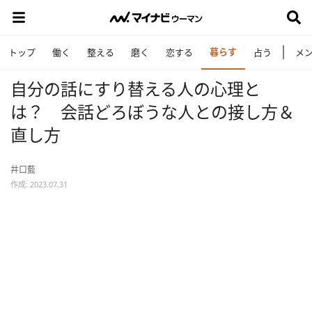
暮らす
トップ
働く
整える
磨く
恋する
占う
メ
自分の話にすり替える人の心理と
は？ 会話どろぼうな人との接し方＆
直し方
井口藍
作成: 2023.07.31