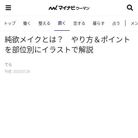
磨く
トップ
働く
整える
恋する
暮らす
占う
メ
純欲メイクとは？ やり方＆ポイント
を部位別にイラストで解説
てら
作成: 2023.07.28