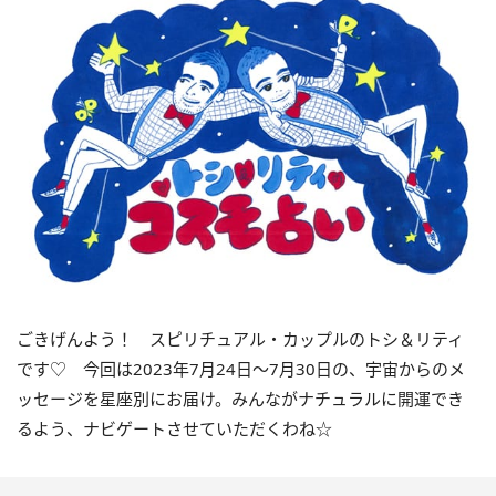
ごきげんよう！ スピリチュアル・カップルのトシ＆リティ
です♡ 今回は
2023
年7月
24
日〜
7
月
30
日の、宇宙からのメ
ッセージを星座別にお届け。みんながナチュラルに開運でき
るよう、ナビゲートさせていただくわね☆