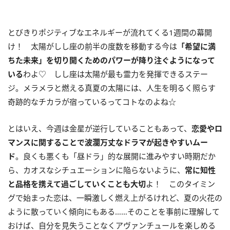
とびきりポジティブなエネルギーが流れてくる
1
週間の幕開
け！ 太陽がしし座の前半の度数を移動する今は
「希望に満
ちた未来」を切り開くためのパワーが降り注ぐようになって
いる
わよ♡ しし座は太陽が最も霊力を発揮できるステー
ジ。メラメラと燃える真夏の太陽には、人生を明るく照らす
奇跡的なチカラが宿っているってコトなのよね☆
とはいえ、今週は金星が逆行していることもあって、
恋愛やロ
マンスに関することで波瀾万丈なドラマが起きやすいムー
ド
。良くも悪くも「昼ドラ」的な展開に進みやすい時期だか
ら、カオスなシチュエーションに陥らないように、
常に知性
と品格を携えて過ごしていくことも大切
よ！ このタイミン
グで始まった恋は、一瞬激しく燃え上がるけれど、夏の火花の
ように散っていく傾向にもある……そのことを事前に理解して
おけば、自分を見失うことなくアヴァンチュールを楽しめる