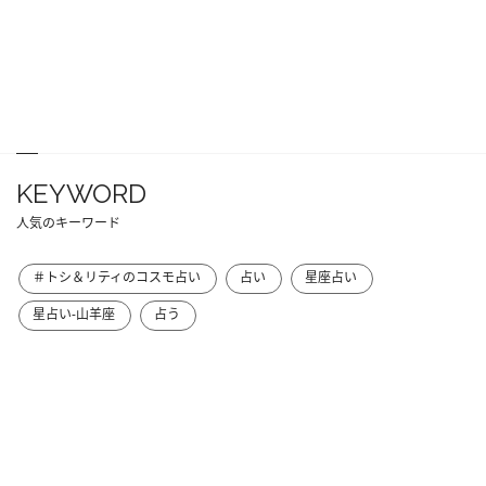
KEYWORD
人気のキーワード
＃トシ＆リティのコスモ占い
占い
星座占い
星占い-山羊座
占う