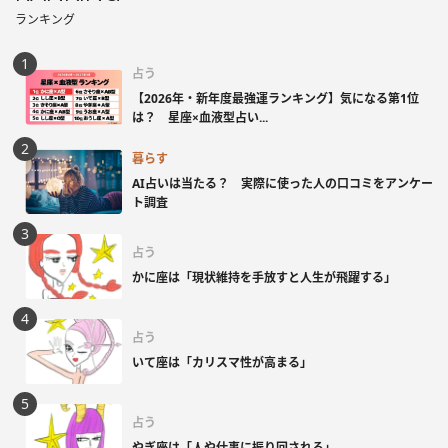
ランキング
占う
【2026年・新年度最強運ランキング】気になる第1位
は？ 星座×血液型占い...
暮らす
AI占いは当たる？ 実際に使った人の口コミをアンケー
ト調査
占う
かに座は「現状維持を手放すと人生が飛躍する」
占う
いて座は「カリスマ性が高まる」
占う
やぎ座は「人や仕事に振り回される」