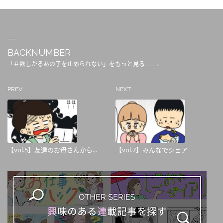
BACKNUMBER
「＃欲しがるあの子を止められない」をもっと見る
PREV
NEXT
【vol.5】友達のお母さんから...
【vol.7】みんなでシェア