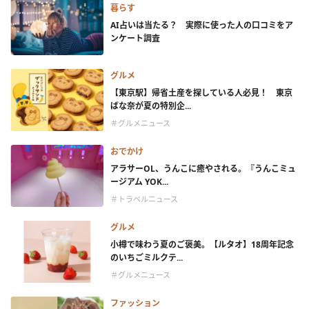
暮らす
AI占いは当たる？ 実際に使った人の口コミをア
ンケート調査
グルメ
【東京駅】帰省土産を探している人必見！ 東京
ばな奈が夏の特別企...
＃グルメニュース
おでかけ
アラサーOL、うんこに癒やされる。『うんこミュ
ージアム YOK...
＃トラベルニュース
グルメ
小樽で味わう夏のご褒美。【ルタオ】18周年記念
のいちごミルクテ...
＃グルメニュース
ファッション