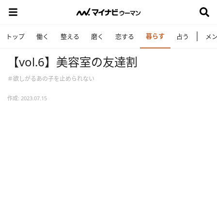
暮らす
トップ
働く
整える
磨く
恋する
占う
メ
【vol.6】美容室の友達割
＃欲しがるあの子を止められない
作成: 2023.07.15