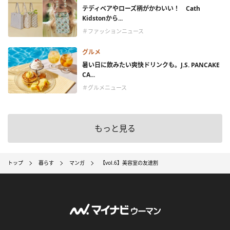
テディベアやローズ柄がかわいい！ Cath
Kidstonから...
＃ファッションニュース
グルメ
暑い日に飲みたい爽快ドリンクも。J.S. PANCAKE
CA...
＃グルメニュース
もっと見る
トップ
暮らす
マンガ
【vol.6】美容室の友達割