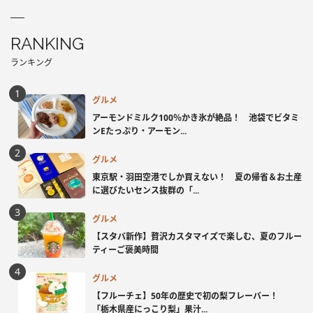
RANKING
ランキング
グルメ
アーモンドミルク100％かき氷が絶品！ 池袋でビタミ
ンEたっぷり・アーモン...
グルメ
東京駅・羽田空港でしか買えない！ 夏の帰省＆お土産
に選びたいセンス抜群の「...
グルメ
【スタバ新作】贅沢カスタマイズで楽しむ、夏のフルー
ティーご褒美時間
グルメ
【フルーチェ】50年の歴史で初の梨フレーバー！
「栃木県産にっこり梨」果汁...