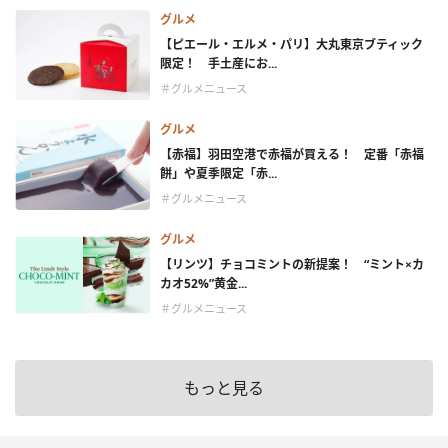
グルメ
【ピエール・エルメ・パリ】大丸東京ブティック
限定！ 手土産にお...
＃グルメニュース
グルメ
【赤福】羽田空港で赤福が買える！ 定番「赤福
餅」や夏季限定「赤...
＃グルメニュース
グルメ
【リンツ】チョコミントの新提案！ “ミント×カ
カオ52%”黄金...
＃グルメニュース
もっと見る