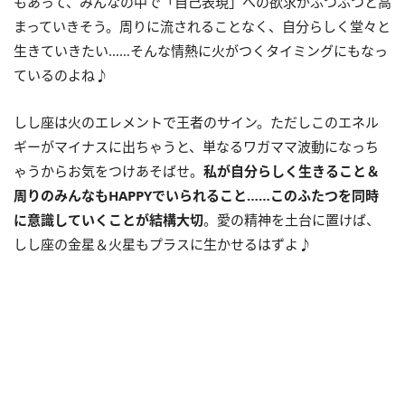
もあって、みんなの中で「自己表現」への欲求がふつふつと高
まっていきそう。周りに流されることなく、自分らしく堂々と
生きていきたい……そんな情熱に火がつくタイミングにもなっ
ているのよね♪
しし座は火のエレメントで王者のサイン。ただしこのエネル
ギーがマイナスに出ちゃうと、単なるワガママ波動になっち
ゃうからお気をつけあそばせ。
私が自分らしく生きること＆
周りのみんなも
HAPPY
でいられること……このふたつを同時
に意識していくことが結構大切
。愛の精神を土台に置けば、
しし座の金星＆火星もプラスに生かせるはずよ♪