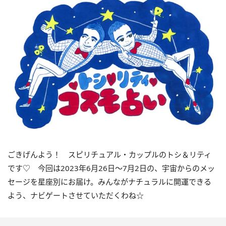
ごきげんよう！ スピリチュアル・カップルのトシ＆リティ
です♡ 今回は
2023
年6月
26
日〜
7
月
2
日の、宇宙からのメッ
セージを星座別にお届け。みんながナチュラルに開運できる
よう、ナビゲートさせていただくわね☆