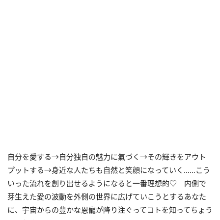
自分を愛する→自分独自の魅力に氣づく→その輝きをアウト
プットする→身近な人たちも自然と笑顔になっていく……こう
いった流れを創り出せるようになると一番理想的♡ 内側で
芽生えた愛の波動を外側の世界に広げていこうとするあなた
に、宇宙からの豊かな恩寵が降り注ぐってコトを知ってちょう