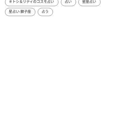
＃トシ＆リティのコスモ占い
占い
星座占い
星占い-獅子座
占う