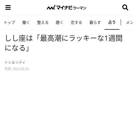
占う
トップ
働く
整える
磨く
恋する
暮らす
メ
しし座は「最高潮にラッキーな1週間
になる」
トシ＆リティ
作成: 2023.06.26