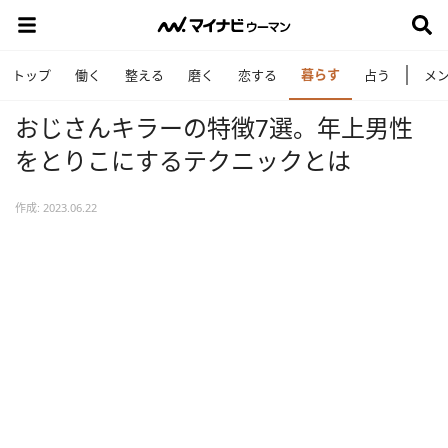
暮らす
トップ
働く
整える
磨く
恋する
占う
メ
おじさんキラーの特徴7選。年上男性
をとりこにするテクニックとは
作成: 2023.06.22