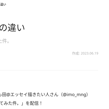
の違い
慣の違い
た件。
作成: 2023.06.19
いも田@エッセイ描きたい人さん（@imo_mng）
ってみた件。」を配信！