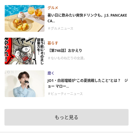
グルメ
暑い日に飲みたい爽快ドリンクも。J.S. PANCAKE
CA...
＃グルメニュース
暮らす
【第746話】おかえり
＃ないものねだりの女達。
磨く
JO1・白岩瑠姫が“この夏挑戦したこと”とは？ ジ
ョー マロー...
＃ビューティーニュース
もっと見る