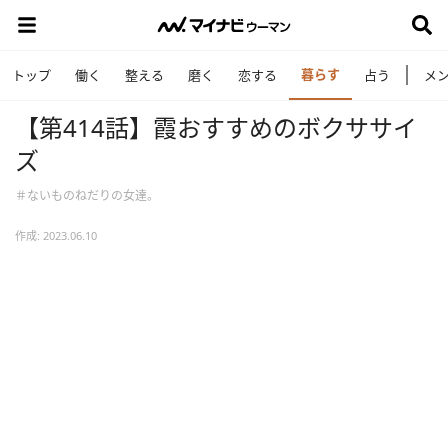
暮らす
トップ
働く
整える
磨く
恋する
占う
メ
【第414話】霞おすすめのボクササイ
ズ
＃ないものねだりの女達。
作成: 2023.06.10