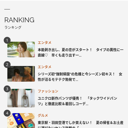
RANKING
ランキング
エンタメ
本能剥き出し、夏の恋がスタート！ タイプの異性に一
直線♡ 早くも走り出す一...
エンタメ
シリーズ初“強制帰国”の危機と今シーズン初キス！ 女
性が沼るモテテク勃発で...
ファッション
ユニクロ新作パンツが優秀！ 「タックワイドパン
ツ」と徹底比較＆着回しコーデ...
グルメ
東京駅・羽田空港でしか買えない！ 夏の帰省＆お土産