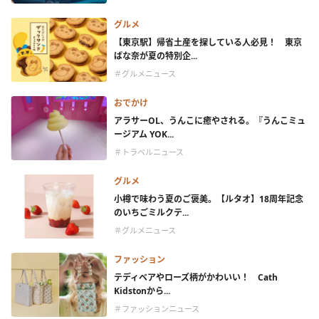
グルメ
【東京駅】帰省土産を探している人必見！ 東京
ばな奈が夏の特別企...
＃グルメニュース
おでかけ
アラサーOL、うんこに癒やされる。『うんこミュ
ージアム YOK...
＃トラベルニュース
グルメ
小樽で味わう夏のご褒美。【ルタオ】18周年記念
のいちごミルクテ...
＃グルメニュース
ファッション
テディベアやローズ柄がかわいい！ Cath
Kidstonから...
＃ファッションニュース