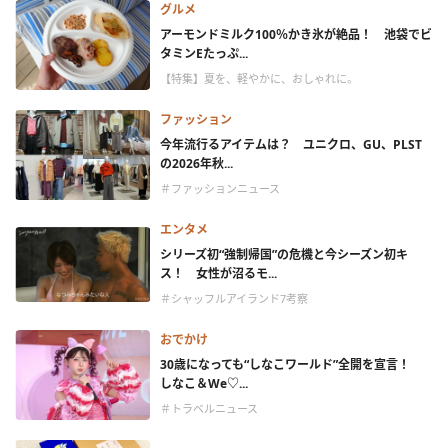
グルメ
アーモンドミルク100％かき氷が絶品！ 池袋でビ
タミンEたっぷ...
【特集】夏を、軽やかに、おしゃれに。
ファッション
今年流行るアイテムは？ ユニクロ、GU、PLST
の2026年秋...
＃ファッションニュース
エンタメ
シリーズ初“強制帰国”の危機と今シーズン初キ
ス！ 女性が沼るモ...
＃シャッフルアイランド7考察
おでかけ
30歳になっても“しなこワールド”全開を宣言！
しなこ＆We♡...
＃トラベルニュース