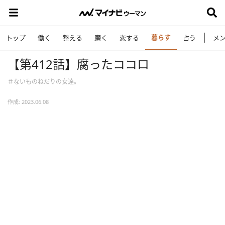
暮らす
トップ
働く
整える
磨く
恋する
占う
メ
【第412話】腐ったココロ
＃ないものねだりの女達。
作成: 2023.06.08