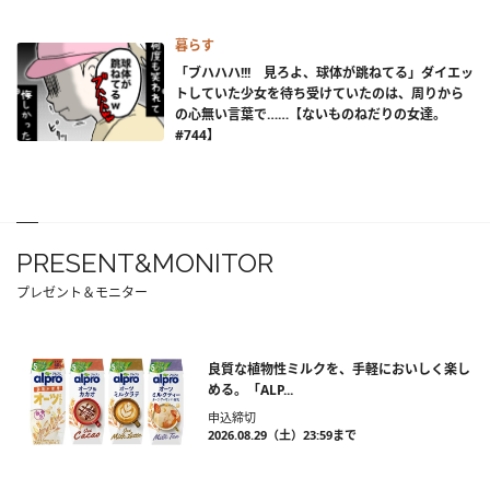
暮らす
「ブハハハ!!! 見ろよ、球体が跳ねてる」ダイエッ
トしていた少女を待ち受けていたのは、周りから
の心無い言葉で……【ないものねだりの女達。
#744】
PRESENT&MONITOR
プレゼント＆モニター
良質な植物性ミルクを、手軽においしく楽し
める。「ALP...
申込締切
2026.08.29（土）23:59まで