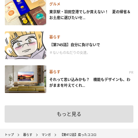
グルメ
東京駅・羽田空港でしか買えない！ 夏の帰省＆
お土産に選びたいセ...
暮らす
【第745話】自分に負けないで
＃ないものねだりの女達。
暮らす
PR
それって思い込みかも？ 機能もデザインも、わ
がままを叶えてくれ...
もっと見る
トップ
暮らす
マンガ
【第412話】腐ったココロ