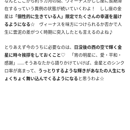
なんとここから約５カ月の間、ヴィーナスがしし座に長期滞
在するっていう異例の状態が続いていくわよ！ しし座の金
星は
「個性的に生きている人」限定でたくさんの幸運を届け
るようになる
☆ ヴィーナスを味方につけられるか否かで人
生に雲泥の差がつく時期に突入したとも言えるのよね♪
とりあえず今のうちに必要なのは、
日没後の西の空で輝く金
星に時々挨拶をしておくこと
♡ 「宵の明星に、愛・平和・
感謝」……そうあなたから語りかけていけば、金星とのシンク
ロ率が高まって、
うっとりするような輝きがあなたの人生にち
ょくちょく舞い込んでくるようになる
と思うわよ☆