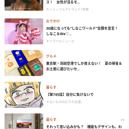
ス！ 女性が沼るモ...
＃シャッフルアイランド7考察
おでかけ
30歳になっても“しなこワールド”全開を宣言！
しなこ＆We♡...
＃トラベルニュース
グルメ
東京駅・羽田空港でしか買えない！ 夏の帰省＆
お土産に選びたいセ...
暮らす
【第745話】自分に負けないで
＃ないものねだりの女達。
暮らす
PR
それって思い込みかも？ 機能もデザインも、わ