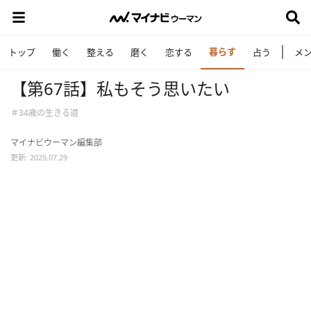
暮らす
トップ
働く
整える
磨く
恋する
占う
メ
【第67話】私もそう思いたい
＃34歳の生きる道
マイナビウーマン編集部
更新: 2025.07.29