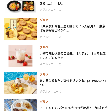
ぎる……!! 「ぴ...
＃グルメニュース
グルメ
【東京駅】帰省土産を探している人必見！ 東京
ばな奈が夏の特別企...
＃グルメニュース
グルメ
小樽で味わう夏のご褒美。【ルタオ】18周年記念
のいちごミルクテ...
＃グルメニュース
グルメ
暑い日に飲みたい爽快ドリンクも。J.S. PANCAKE
CA...
＃グルメニュース
グルメ
アーモンドミルク100％かき氷が絶品！ 池袋でビ