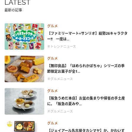
LATEST
最新の記事
グルメ
【ファミリーマート×サンリオ】総勢26キャラクタ
ー!! 一度は...
＃トレンドニュース
グルメ
【無印良品】「ほめられかぼちゃ」シリーズの季
節限定お菓子が全1...
＃グルメニュース
グルメ
【阪急うめだ本店】お盆の集まりや帰省の手土産
に。「阪急の夏みや...
＃グルメニュース
グルメ
【ジェイアール名古屋タカシマヤ】か、かわいす