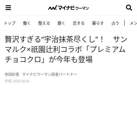
トップ
働く
整える
磨く
恋する
暮らす
占う
メ
贅沢すぎる“宇治抹茶尽くし”！ サン
マルク×祇園辻利コラボ「プレミアム
チョコクロ」が今年も登場
寺田紗恵
マイナビウーマン読者パートナー
作成: 2023.06.02