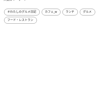
＃わたしのグルメ日記
カフェ_w
ランチ
グルメ
フード・レストラン