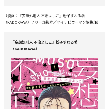
（漫画：『妄想処刑人 不治よしこ』粉子すわる著
（KADOKAWA）より一部抜粋／マイナビウーマン編集部）
『妄想処刑人 不治よしこ
』粉子すわる著
（KADOKAWA）