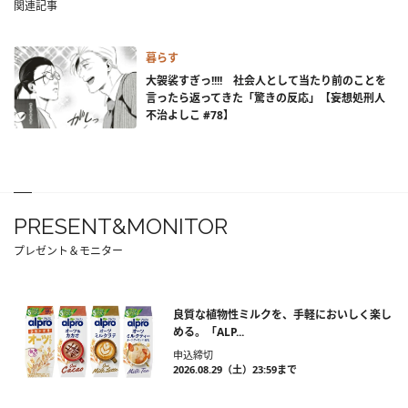
関連記事
暮らす
大袈裟すぎっ!!!! 社会人として当たり前のことを
言ったら返ってきた「驚きの反応」【妄想処刑人
不治よしこ #78】
PRESENT&MONITOR
プレゼント＆モニター
良質な植物性ミルクを、手軽においしく楽し
める。「ALP...
申込締切
2026.08.29（土）23:59まで