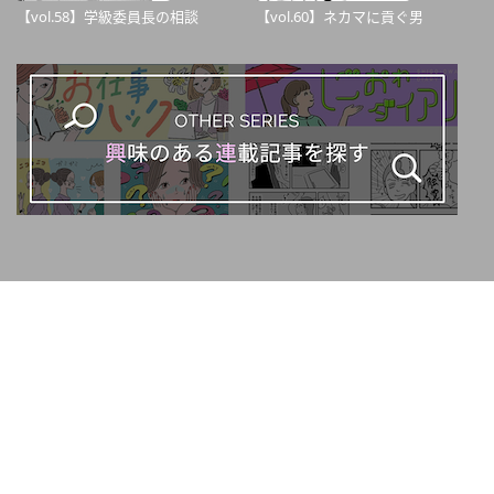
【vol.58】学級委員長の相談
【vol.60】ネカマに貢ぐ男