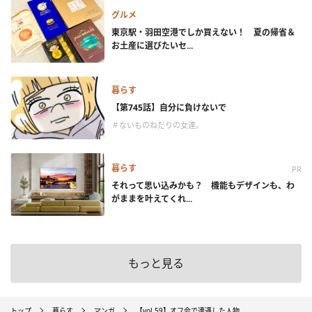
グルメ
東京駅・羽田空港でしか買えない！ 夏の帰省＆
お土産に選びたいセ...
暮らす
【第745話】自分に負けないで
＃ないものねだりの女達。
暮らす
PR
それって思い込みかも？ 機能もデザインも、わ
がままを叶えてくれ...
もっと見る
トップ
暮らす
マンガ
【vol.59】オフ会で遭遇した人物