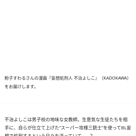
粉子すわるさんの漫画『妄想処刑人 不治よしこ』（KADOKAWA）
をお届けします。
不治よしこは男子校の地味な女教師。生意気な生徒たちを相
手に、自らが仕立て上げた“スーパー攻様三銃士”を使ってBL妄
想で処刑するという日々を送っていて……？