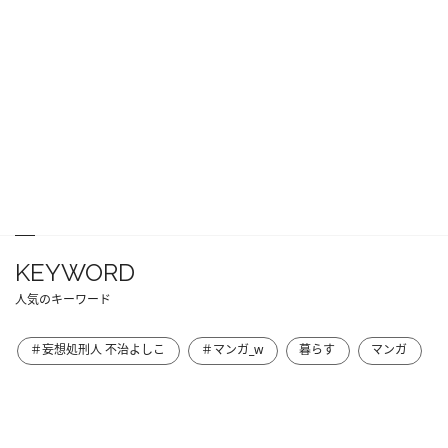
KEYWORD
人気のキーワード
＃妄想処刑人 不治よしこ
＃マンガ_w
暮らす
マンガ