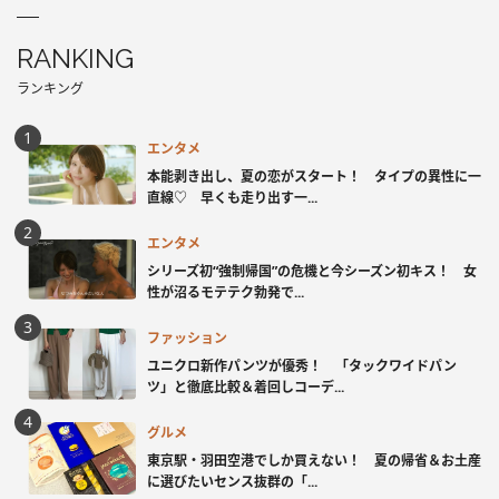
RANKING
ランキング
エンタメ
本能剥き出し、夏の恋がスタート！ タイプの異性に一
直線♡ 早くも走り出す一...
エンタメ
シリーズ初“強制帰国”の危機と今シーズン初キス！ 女
性が沼るモテテク勃発で...
ファッション
ユニクロ新作パンツが優秀！ 「タックワイドパン
ツ」と徹底比較＆着回しコーデ...
グルメ
東京駅・羽田空港でしか買えない！ 夏の帰省＆お土産
に選びたいセンス抜群の「...