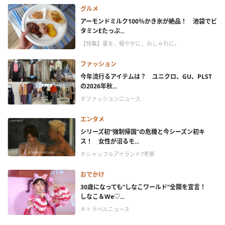
グルメ
アーモンドミルク100％かき氷が絶品！ 池袋でビ
タミンEたっぷ...
【特集】夏を、軽やかに、おしゃれに。
ファッション
今年流行るアイテムは？ ユニクロ、GU、PLST
の2026年秋...
＃ファッションニュース
エンタメ
シリーズ初“強制帰国”の危機と今シーズン初キ
ス！ 女性が沼るモ...
＃シャッフルアイランド7考察
おでかけ
30歳になっても“しなこワールド”全開を宣言！
しなこ＆We♡...
＃トラベルニュース