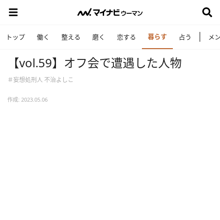
暮らす
トップ
働く
整える
磨く
恋する
占う
メ
【vol.59】オフ会で遭遇した人物
＃妄想処刑人 不治よしこ
作成: 2023.05.06