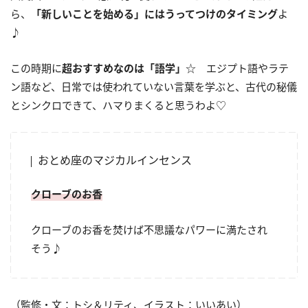
ら、
「新しいことを始める」にはうってつけのタイミング
よ
♪
この時期に
超おすすめなのは「語学」
☆ エジプト語やラテ
ン語など、日常では使われていない言葉を学ぶと、古代の秘儀
とシンクロできて、ハマりまくると思うわよ♡
おとめ座のマジカルインセンス
クローブのお香
クローブのお香を焚けば不思議なパワーに満たされ
そう♪
（監修・文：トシ＆リティ、イラスト：いいあい）