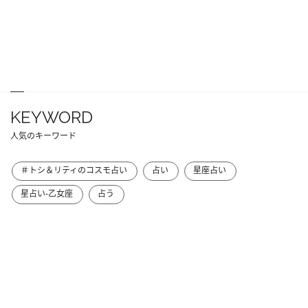
KEYWORD
人気のキーワード
＃トシ＆リティのコスモ占い
占い
星座占い
星占い-乙女座
占う