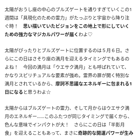
太陽がおうし座の中心のブルズゲートを通りすぎていくこの
1
週間は「具現化のための霊力」がたっぷりと宇宙から降り注
ぐ時！
思い描いていたビジョンをこの地上で形にしていく
ための強力なマジカルパワーが届く
わよ♡
太陽がぴったりとブルズゲートに位置するのは５月６日。さ
らにこの日はさそり座の満月を迎えるタイミングでもあるの
よね！ 今回の満月は「ウエサク満月」とも呼ばれていて、
かなりスピリチュアルな要素が強め。霊界の扉が開く特別な
満月とされているから、
摩訶不思議なエネルギーに包まれる
1
日になる
と思うわよ☆
太陽からはブルズゲートの霊力、そして月からはウエサク満
月のエネルギー……このふたつが同じタイミングで届くから、
色んな意味でインパクトが大！ さらにこの日は「半影月
食」を迎えることもあって、まさに
奇跡的な開運パワーが生み