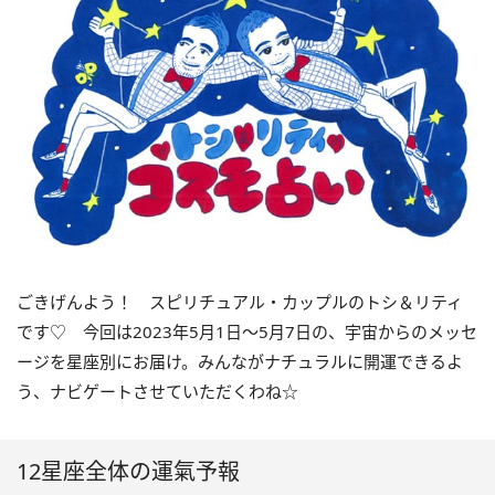
ごきげんよう！ スピリチュアル・カップルのトシ＆リティ
です♡ 今回は
2023
年5月
1
日〜
5
月
7
日の、宇宙からのメッセ
ージを星座別にお届け。みんながナチュラルに開運できるよ
う、ナビゲートさせていただくわね☆
12星座全体の運氣予報