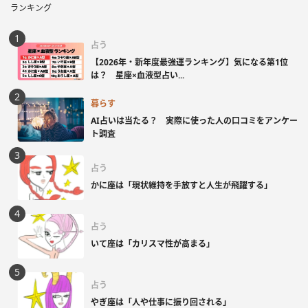
ランキング
占う
【2026年・新年度最強運ランキング】気になる第1位
は？ 星座×血液型占い...
暮らす
AI占いは当たる？ 実際に使った人の口コミをアンケー
ト調査
占う
かに座は「現状維持を手放すと人生が飛躍する」
占う
いて座は「カリスマ性が高まる」
占う
やぎ座は「人や仕事に振り回される」