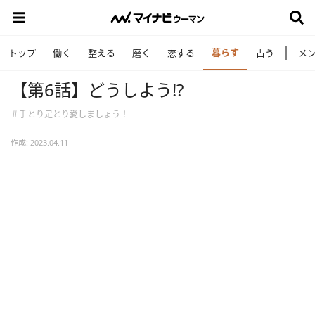
暮らす
トップ
働く
整える
磨く
恋する
占う
メ
【第6話】どうしよう!?
＃手とり足とり愛しましょう！
作成: 2023.04.11