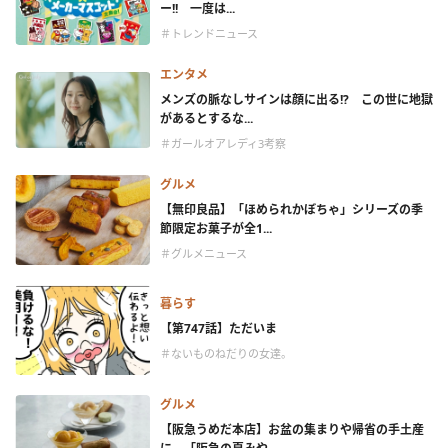
ー!! 一度は...
＃トレンドニュース
エンタメ
メンズの脈なしサインは顔に出る!? この世に地獄
があるとするな...
＃ガールオアレディ3考察
グルメ
【無印良品】「ほめられかぼちゃ」シリーズの季
節限定お菓子が全1...
＃グルメニュース
暮らす
【第747話】ただいま
＃ないものねだりの女達。
グルメ
【阪急うめだ本店】お盆の集まりや帰省の手土産