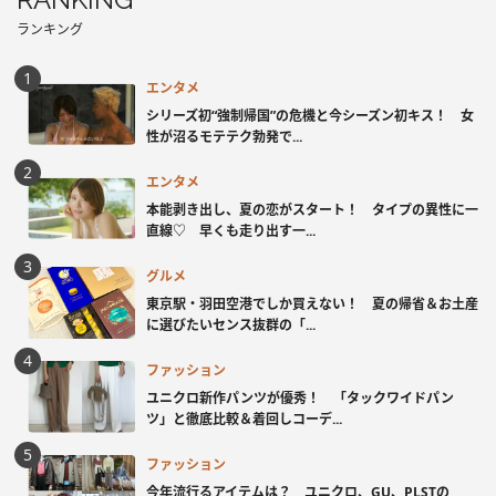
ランキング
エンタメ
シリーズ初“強制帰国”の危機と今シーズン初キス！ 女
性が沼るモテテク勃発で...
エンタメ
本能剥き出し、夏の恋がスタート！ タイプの異性に一
直線♡ 早くも走り出す一...
グルメ
東京駅・羽田空港でしか買えない！ 夏の帰省＆お土産
に選びたいセンス抜群の「...
ファッション
ユニクロ新作パンツが優秀！ 「タックワイドパン
ツ」と徹底比較＆着回しコーデ...
ファッション
今年流行るアイテムは？ ユニクロ、GU、PLSTの