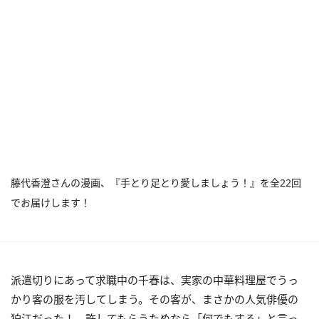
藤代香澄さんの漫画、『手とり足とり愛しましょう！』を全22回
でお届けします！
派遣切りにあって求職中の千春は、実家の中華料理屋でうっ
かり客の服を汚してしまう。その客が、まさかの人気俳優の
狛江だった！ 許してもらうためなら「何でもする」と言っ