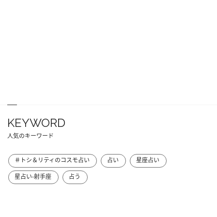
KEYWORD
人気のキーワード
＃トシ＆リティのコスモ占い
占い
星座占い
星占い-射手座
占う