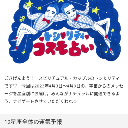
ごきげんよう！ スピリチュアル・カップルのトシ＆リティ
です♡ 今回は
2023
年4月
3
日〜
4
月
9
日の、宇宙からのメッセ
ージを星座別にお届け。みんながナチュラルに開運できるよ
う、ナビゲートさせていただくわね☆
12星座全体の運氣予報