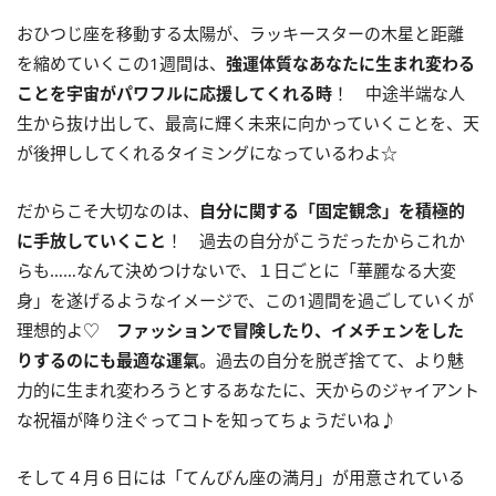
おひつじ座を移動する太陽が、ラッキースターの木星と距離
を縮めていくこの
1
週間は、
強運体質なあなたに生まれ変わる
ことを宇宙がパワフルに応援してくれる時
！ 中途半端な人
生から抜け出して、最高に輝く未来に向かっていくことを、天
が後押ししてくれるタイミングになっているわよ☆
だからこそ大切なのは、
自分に
関する「固定観念」を積極的
に手放していくこと
！ 過去の自分がこうだったからこれか
らも……なんて決めつけないで、１日ごとに「華麗なる大変
身」を遂げるようなイメージで、この1週間を過ごしていくが
理想的よ♡
ファッションで冒険したり、イメチェンをした
りするのにも最適な運氣
。過去の自分を脱ぎ捨てて、より魅
力的に生まれ変わろうとするあなたに、天からのジャイアント
な祝福が降り注ぐってコトを知ってちょうだいね♪
そして４月６日には「てんびん座の満月」が用意されている