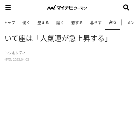
占う
トップ
働く
整える
磨く
恋する
暮らす
メ
いて座は「人氣運が急上昇する」
トシ＆リティ
作成: 2023.04.03