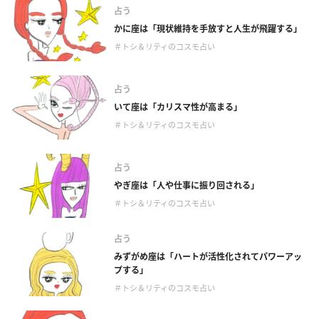
占う
かに座は「現状維持を手放すと人生が飛躍する」
＃トシ＆リティのコスモ占い
占う
いて座は「カリスマ性が高まる」
＃トシ＆リティのコスモ占い
占う
やぎ座は「人や仕事に振り回される」
＃トシ＆リティのコスモ占い
占う
みずがめ座は「ハートが活性化されてパワーアッ
プする」
＃トシ＆リティのコスモ占い