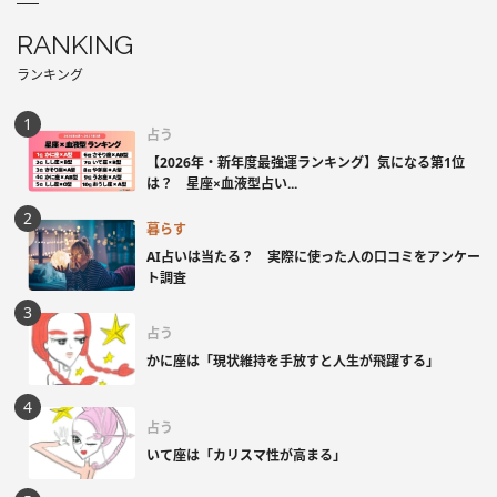
RANKING
ランキング
占う
【2026年・新年度最強運ランキング】気になる第1位
は？ 星座×血液型占い...
暮らす
AI占いは当たる？ 実際に使った人の口コミをアンケー
ト調査
占う
かに座は「現状維持を手放すと人生が飛躍する」
占う
いて座は「カリスマ性が高まる」