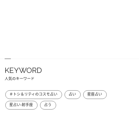
KEYWORD
人気のキーワード
＃トシ＆リティのコスモ占い
占い
星座占い
星占い-射手座
占う