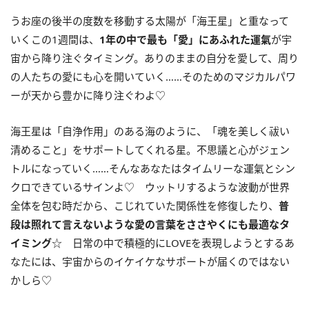
うお座の後半の度数を移動する太陽が「海王星」と重なって
いくこの
1
週間は、
1
年の中で最も「愛」にあふれた運氣
が宇
宙から降り注ぐタイミング。ありのままの自分を愛して、周り
の人たちの愛にも心を開いていく……そのためのマジカルパワ
ーが天から豊かに降り注ぐわよ♡
海王星は「自浄作用」のある海のように、「魂を美しく祓い
清めること」をサポートしてくれる星。不思議と心がジェン
トルになっていく……そんなあなたはタイムリーな運氣とシン
クロできているサインよ♡ ウットリするような波動が世界
全体を包む時だから、こじれていた関係性を修復したり、
普
段は照れて言えないような愛の言葉をささやくにも最適なタ
イミング
☆ 日常の中で積極的に
LOVE
を表現しようとするあ
なたには、宇宙からのイケイケなサポートが届くのではない
かしら♡