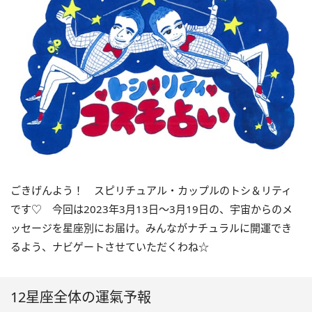
ごきげんよう！ スピリチュアル・カップルのトシ＆リティ
です♡ 今回は
2023
年3月
13
日〜
3
月
19
日の、宇宙からのメ
ッセージを星座別にお届け。みんながナチュラルに開運でき
るよう、ナビゲートさせていただくわね☆
12星座全体の運氣予報