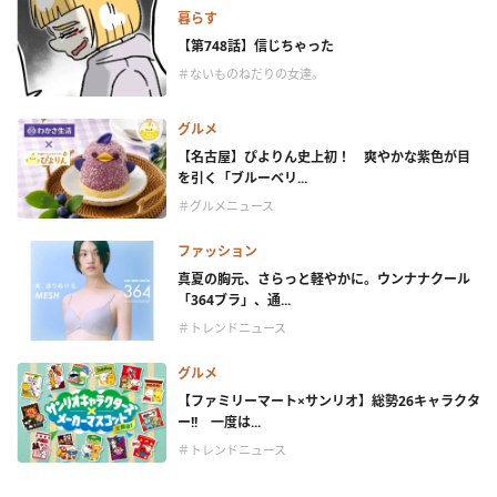
暮らす
【第748話】信じちゃった
＃ないものねだりの女達。
グルメ
【名古屋】ぴよりん史上初！ 爽やかな紫色が目
を引く「ブルーベリ...
＃グルメニュース
ファッション
真夏の胸元、さらっと軽やかに。ウンナナクール
「364ブラ」、通...
＃トレンドニュース
グルメ
【ファミリーマート×サンリオ】総勢26キャラクタ
ー!! 一度は...
＃トレンドニュース