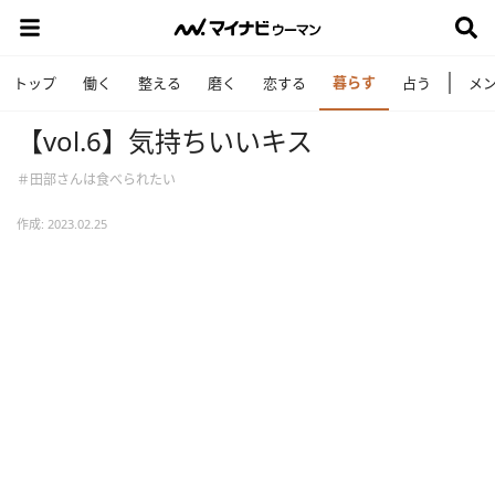
暮らす
トップ
働く
整える
磨く
恋する
占う
メ
【vol.6】気持ちいいキス
＃田部さんは食べられたい
作成: 2023.02.25