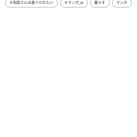
＃田部さんは食べられたい
＃マンガ_w
暮らす
マンガ