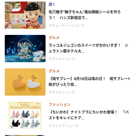
磨く
毛穴撫子“撫子ちゃん”風似顔絵シールを作ろ
う！ ハンズ新宿店で...
＃ビューティーニュース
グルメ
ラッコ＆ジュゴンのスイーツがかわいすぎ！ シ
ェラトン都ホテル大...
＃グルメニュース
グルメ
【鳩サブレー】8月10日は鳩の日！ 鳩サブレー1
枚がぴったり収...
＃グルメニュース
ファッション
【ちいかわ】ナイトブラにちいかわ登場！ 「バ
ストをキレイにケア...
＃トレンドニュース