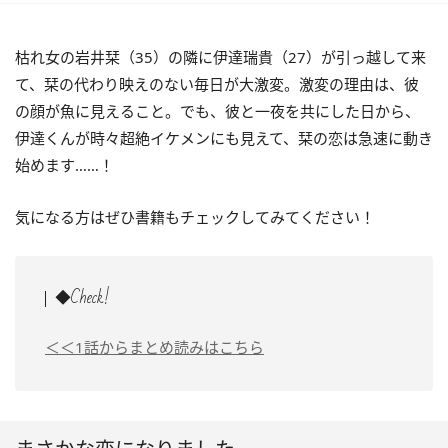
枯れ女の岩井栞（35）の隣に伊達瑞貴（27）が引っ越して来
て、栞の代わり映えのない毎日が大激変。激変の理由は、彼
の顔が魚に見えること。でも、彼と一夜を共にした日から、
伊達くんが時々超絶イケメンにも見えて、栞の恋は急速に動き
始めます……！
気になる方はぜひ書籍もチェックしてみてください！
◆Check!
＜＜1話からまとめ読みはこちら