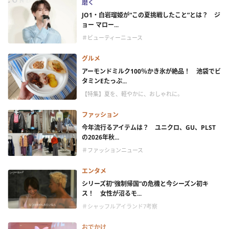
磨く
JO1・白岩瑠姫が“この夏挑戦したこと”とは？ ジ
ョー マロー...
＃ビューティーニュース
グルメ
アーモンドミルク100％かき氷が絶品！ 池袋でビ
タミンEたっぷ...
【特集】夏を、軽やかに、おしゃれに。
ファッション
今年流行るアイテムは？ ユニクロ、GU、PLST
の2026年秋...
＃ファッションニュース
エンタメ
シリーズ初“強制帰国”の危機と今シーズン初キ
ス！ 女性が沼るモ...
＃シャッフルアイランド7考察
おでかけ