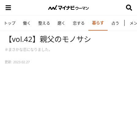
暮らす
トップ
働く
整える
磨く
恋する
占う
メ
【vol.42】親父のモノサシ
＃まさかな恋になりました。
更新: 2023.02.27