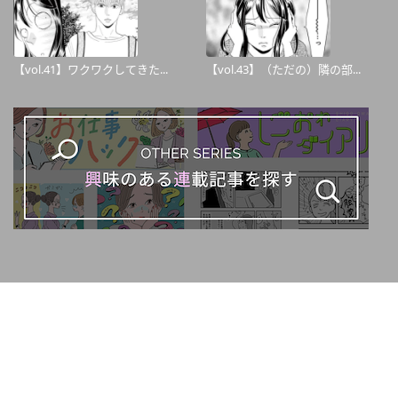
【vol.41】ワクワクしてきた...
【vol.43】（ただの）隣の部...