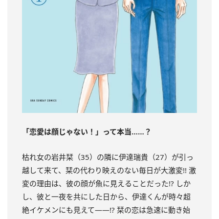
「恋愛は顔じゃない！」って本当……？
枯れ女の岩井栞（35）の隣に伊達瑞貴（27）が引っ
越して来て、栞の代わり映えのない毎日が大激変!! 激
変の理由は、彼の顔が魚に見えることだった!? しか
し、彼と一夜を共にした日から、伊達くんが時々超
絶イケメンにも見えて――!? 栞の恋は急速に動き始